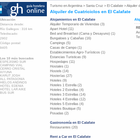
Turismo en
Argentina
>
Santa Cruz
>
El Calafate
>
Alquiler 
Alquiler de Cuatriciclos en El Calafate
Alojamientos en El Calafate
Alq
Ubicación
Alquiler Temporario de Viviendas (3)
Distancia desde:
R
Apart Hotel (11)
Río Gallegos : 316 km
Av
Bed and Breakfast (Cama y Desayuno) (1)
Telediscado:
Te
Bungalows y Cabañas (16)
2902
Campings (5)
Código postal:
Casas de Campo (1)
9405
Establecimientos Agro-Turísticos (1)
Estancias Turisticas (9)
Los 10 más buscados
Hospedajes (11)
ESPEJISMO SUR
CAMPING VIAL
Hostales (1)
CERRO CRISTAL
Hostels (14)
AIYUNA
KARUT JOSH
Hosterías (27)
ALL PATAGONIA
Hoteles (9)
HIELOS ANDINOS
Hoteles 1 Estrella (2)
HOTEL EDENIA
HOTEL LAR AIKE
Hoteles 2 Estrellas (4)
BUS SUR
Hoteles 3 Estrellas (14)
Hoteles 4 Estrellas (12)
Hoteles 5 Estrellas (4)
Hoteles Boutique (5)
Posadas (2)
Gastronomía en El Calafate
Restaurantes (20)
Rent a Car en El Calafate