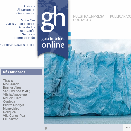
Destinos
Alojamientos
Gastronomía
NUESTRA EMPRESA
PUBLICAR/C
CONTACTO
Rent a Car
Viajes y excursiones
Actividades
Recreación
Servicios
Información útil
Comprar pasajes on-line
Más buscados
Tilcara
Rio Grande
Buenos Aires
San Lorenzo (SAL)
Villa la Angostura
Mar del Plata
Córdoba
Puerto Madryn
Montevideo
Neuquen
Villa Carlos Paz
El Calafate
El 