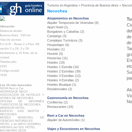
Turismo en
Argentina
>
Provincia de Buenos Aires
>
Necoc
Necochea
Alojamientos en Necochea
Tu
Alquiler Temporario de Viviendas (6)
Ci
Ubicación
Apart Hotel (1)
de
Distancia desde:
Bungalows y Cabañas (2)
Buenos Aires : 530 km
Campings (3)
de
Vias de acceso:
Complejos Turísticos (3)
de
F.C.G.R. - Rutas 2 y Prov. 88,
Hospedajes (6)
Ta
opción 2 y 29, 3 y 29.
Hostales (1)
Aeródromo a 15 Kms. de la
Hostels (5)
gr
ciudad.
Hosterías (11)
En
Telediscado:
Hoteles (19)
etc
2262
Hoteles 1 Estrella (16)
Código postal:
Hoteles 2 Estrellas (39)
Su
7630
Hoteles 3 Estrellas (12)
pa
Hoteles 4 Estrellas (2)
Hoteles Boutique (1)
Los 10 más buscados
NOVA Rent a Car
Residenciales (2)
Al
HOSPEDAJE NECO
ASOCIACION DE HOTELES Y
Vi
Gastronomía en Necochea
AFINES DE NECOCHEA
Ne
OFICINA DE INFORMES
Confiterías (2)
TURISTICOS DE NECOCHEA
Restaurantes (16)
WINDSOR HOTEL
EDIFICIO SAN MARTIN -
NECOCHEA
Rent a Car en Necochea
MUSEO MUNICIPAL DE
Alquiler de Automóviles (1)
CIENCIAS NATURALES
HOTEL 1 de MAYO (ASIMRA)
ARENAS del SOL HOTEL
Viajes y Excursiones en Necochea
BALNEARIO ZEUS