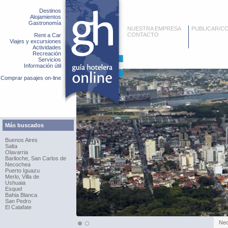
Destinos
Alojamientos
Gastronomía
NUESTRA EMPRESA
PUBLICAR/C
CONTACTO
Rent a Car
Viajes y excursiones
Actividades
Recreación
Servicios
Información útil
Comprar pasajes on-line
Más buscados
Buenos Aires
Salta
Olavarria
Bariloche, San Carlos de
Necochea
Puerto Iguazu
Merlo, Villa de
Ushuaia
Esquel
Bahia Blanca
San Pedro
El Calafate
Ne