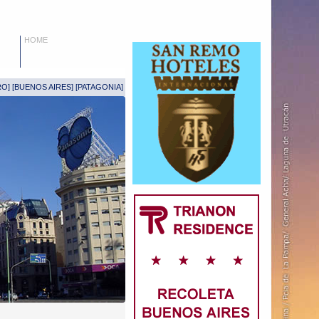
HOME
RO
] [
BUENOS AIRES
] [
PATAGONIA
]