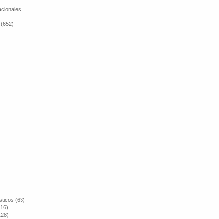
cionales
 (652)
sticos (63)
(16)
128)