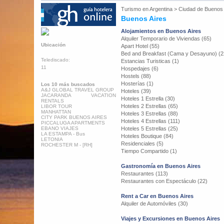
Turismo en
Argentina
>
Ciudad de Buenos 
Buenos Aires
Alojamientos en Buenos Aires
Alquiler Temporario de Viviendas (65)
Ubicación
Apart Hotel (55)
Bed and Breakfast (Cama y Desayuno) (2
Telediscado:
Estancias Turisticas (1)
11
Hospedajes (6)
Hostels (88)
Hosterías (1)
Los 10 más buscados
A&J GLOBAL TRAVEL GROUP
Hoteles (39)
JACARANDA VACATION
Hoteles 1 Estrella (30)
RENTALS
Hoteles 2 Estrellas (65)
LIBOR TOUR
MANHATTAN
Hoteles 3 Estrellas (88)
CITY PARK BUENOS AIRES
Hoteles 4 Estrellas (111)
PICCALUGA APARTMENTS
EBANO VIAJES
Hoteles 5 Estrellas (25)
LA ESTAMPA - Bus
Hoteles Boutique (84)
LETONIA
Residenciales (5)
ROCHESTER M - [RH]
Tiempo Compartido (1)
Gastronomía en Buenos Aires
Restaurantes (113)
Restaurantes con Espectáculo (22)
Rent a Car en Buenos Aires
Alquiler de Automóviles (30)
Viajes y Excursiones en Buenos Aires