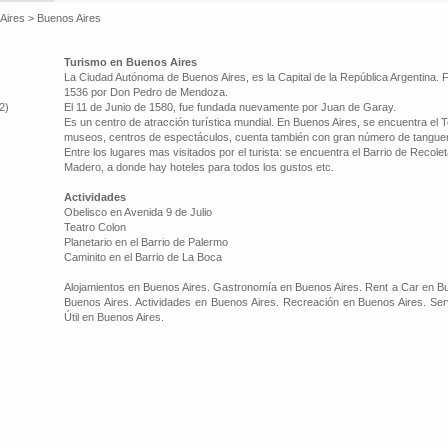
Aires
>
Buenos Aires
Turismo en Buenos Aires
La Ciudad Autónoma de Buenos Aires, es la Capital de la República Argentina.
1536 por Don Pedro de Mendoza.
2)
El 11 de Junio de 1580, fue fundada nuevamente por Juan de Garay.
Es un centro de atracción turística mundial. En Buenos Aires, se encuentra el 
museos, centros de espectáculos, cuenta también con gran número de tanguer
Entre los lugares mas visitados por el turista: se encuentra el Barrio de Recol
Madero, a donde hay hoteles para todos los gustos etc.
Actividades
Obelisco en Avenida 9 de Julio
Teatro Colon
Planetario en el Barrio de Palermo
Caminito en el Barrio de La Boca
Alojamientos en Buenos Aires. Gastronomía en Buenos Aires. Rent a Car en Bu
Buenos Aires. Actividades en Buenos Aires. Recreación en Buenos Aires. Ser
Útil en Buenos Aires.