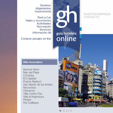
Destinos
Alojamientos
Gastronomía
NUESTRA EMPRESA
CONTACTO
Rent a Car
Viajes y excursiones
Actividades
Recreación
Servicios
Información útil
Comprar pasajes on-line
Más buscados
Buenos Aires
Mar del Plata
Córdoba
El Calafate
Puerto Madryn
San Martin de los Andes
Necochea
Olavarria
Villa Carlos Paz
Villa la Angostura
Plottier
Rio Gallegos