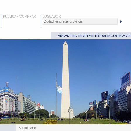
PUBLICAR/COMPRAR
BUSCADOR
ARGENTINA: [
NORTE
] [
LITORAL
] [
CUYO
][
CENT
Buenos Aires