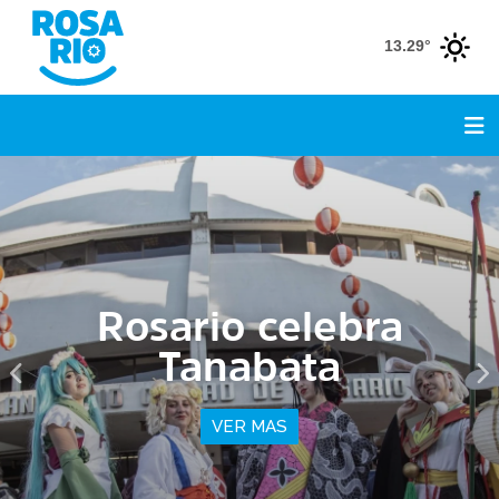
13.29°
Finde largo de agosto:
festejamos las
infancias con grandes
eventos
VER MAS