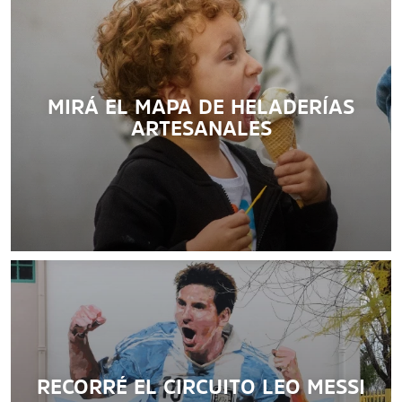
MIRÁ EL MAPA DE HELADERÍAS
ARTESANALES
7 postas que recorren las huellas de "Fideo", el campeón
del mundo, en Rosario.
LEER MÁS
RECORRÉ EL CIRCUITO LEO MESSI