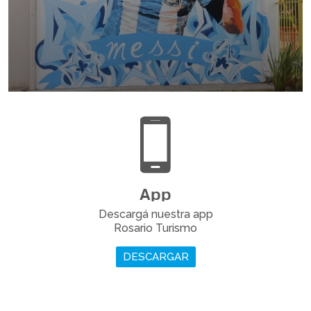
Rosario es la Capital del Helado Artesanal y te invitamos
a disfrutar los sabores imperdibles rosarinos.
LEER MÁS
App
Descargá nuestra app
En tu paso por la ciudad conocé los lugares que
Rosario Turismo
marcaron la vida del crack rosarino, campeón del mundo.
DESCARGAR
LEER MÁS