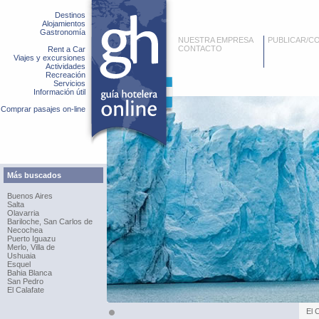
Destinos
Alojamientos
Gastronomía
NUESTRA EMPRESA
PUBLICAR/C
CONTACTO
Rent a Car
Viajes y excursiones
Actividades
Recreación
Servicios
Información útil
Comprar pasajes on-line
Más buscados
Buenos Aires
Salta
Olavarria
Bariloche, San Carlos de
Necochea
Puerto Iguazu
Merlo, Villa de
Ushuaia
Esquel
Bahia Blanca
San Pedro
El Calafate
El 