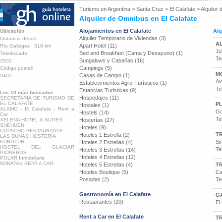
Turismo en
Argentina
>
Santa Cruz
>
El Calafate
>
Alquiler
Alquiler de Omnibus en El Calafate
Alojamientos en El Calafate
Alq
Ubicación
Alquiler Temporario de Viviendas (3)
Distancia desde:
AL
Apart Hotel (11)
Río Gallegos : 316 km
Ju
Bed and Breakfast (Cama y Desayuno) (1)
Telediscado:
Te
Bungalows y Cabañas (16)
2902
Campings (5)
Código postal:
M
Casas de Campo (1)
9405
Av
Establecimientos Agro-Turísticos (1)
Te
Estancias Turisticas (9)
Los 10 más buscados
Hospedajes (11)
SECRETARIA DE TURISMO DE
EL CALAFATE
PL
Hostales (1)
ALAMO - El Calafate - Rent a
Go
Hostels (14)
Car
Te
XELENA HOTEL & SUITES
Hosterías (27)
SHEHUEN
Hoteles (9)
COPACHO RESTAURANTE
T
Hoteles 1 Estrella (2)
LAS DUNAS HOSTERÍA
EUROTUR
Si
Hoteles 2 Estrellas (4)
HOSTEL DEL GLACIAR
Te
Hoteles 3 Estrellas (14)
PIONEROS
Hoteles 4 Estrellas (12)
POLAR Inmobiliaria
NUNATAK RENT A CAR
Hoteles 5 Estrellas (4)
T
Hoteles Boutique (5)
Ca
Posadas (2)
Te
Gastronomía en El Calafate
G
Restaurantes (20)
El
Rent a Car en El Calafate
T