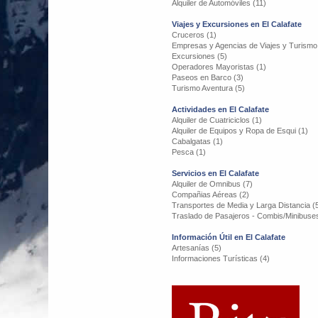
Alquiler de Automóviles (11)
Viajes y Excursiones en El Calafate
Cruceros (1)
Empresas y Agencias de Viajes y Turismo
Excursiones (5)
Operadores Mayoristas (1)
Paseos en Barco (3)
Turismo Aventura (5)
Actividades en El Calafate
Alquiler de Cuatriciclos (1)
Alquiler de Equipos y Ropa de Esqui (1)
Cabalgatas (1)
Pesca (1)
Servicios en El Calafate
Alquiler de Omnibus (7)
Compañias Aéreas (2)
Transportes de Media y Larga Distancia (
Traslado de Pasajeros - Combis/Minibuses
Información Útil en El Calafate
Artesanías (5)
Informaciones Turísticas (4)