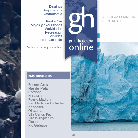
Destinos
Alojamientos
Gastronomía
NUESTRA EMPRESA
CONTACTO
Rent a Car
Viajes y excursiones
Actividades
Recreación
Servicios
Información útil
Comprar pasajes on-line
Más buscados
Buenos Aires
Mar del Plata
Córdoba
El Calafate
Puerto Madryn
San Martin de los Andes
Necochea
Olavarria
Villa Carlos Paz
Villa la Angostura
Plottier
Rio Gallegos