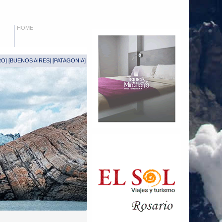
HOME
RO
] [
BUENOS AIRES
] [
PATAGONIA
]