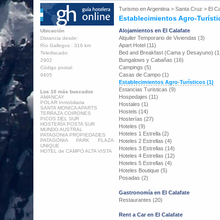
Turismo en
Argentina
>
Santa Cruz
>
El Ca
Establecimientos Agro-Turísti
Alojamientos en El Calafate
Ubicación
Alquiler Temporario de Viviendas (3)
Distancia desde:
Apart Hotel (11)
Río Gallegos : 316 km
Bed and Breakfast (Cama y Desayuno) (1
Telediscado:
Bungalows y Cabañas (16)
2902
Campings (5)
Código postal:
Casas de Campo (1)
9405
Establecimientos Agro-Turísticos (1)
Estancias Turisticas (9)
Los 10 más buscados
Hospedajes (11)
AMANCAY
POLAR Inmobiliaria
Hostales (1)
SANTA MONICA APARTS
Hostels (14)
TERRAZA COIRONES
PICOS DEL SUR
Hosterías (27)
HOSTERÍA POSTA SUR
Hoteles (9)
MUNDO AUSTRAL
Hoteles 1 Estrella (2)
PATAGONIA PROPIEDADES
PATAGONIA PARK PLAZA
Hoteles 2 Estrellas (4)
UNIQUE
Hoteles 3 Estrellas (14)
HOTEL de CAMPO ALTA VISTA
Hoteles 4 Estrellas (12)
Hoteles 5 Estrellas (4)
Hoteles Boutique (5)
Posadas (2)
Gastronomía en El Calafate
Restaurantes (20)
Rent a Car en El Calafate