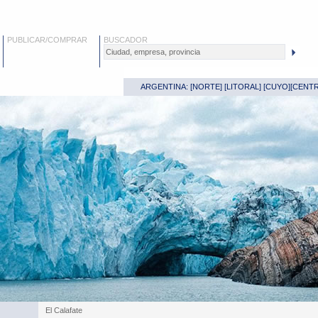
PUBLICAR/COMPRAR
BUSCADOR
ARGENTINA: [
NORTE
] [
LITORAL
] [
CUYO
][
CENT
El Calafate