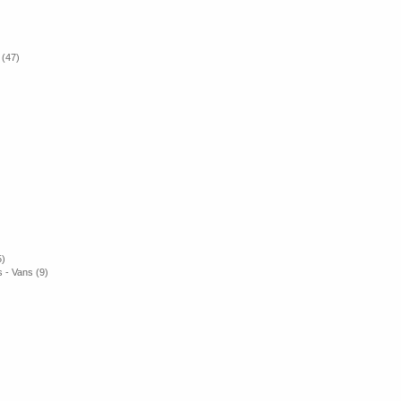
 (47)
5)
 - Vans (9)