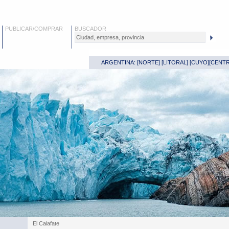
PUBLICAR/COMPRAR
BUSCADOR
ARGENTINA: [
NORTE
] [
LITORAL
] [
CUYO
][
CENT
El Calafate