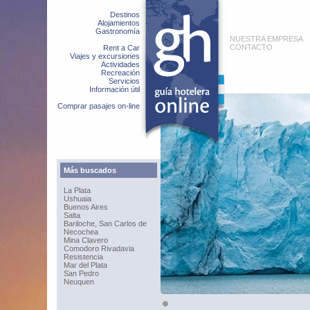
Destinos
Alojamientos
Gastronomía
NUESTRA EMPRESA
CONTACTO
Rent a Car
Viajes y excursiones
Actividades
Recreación
Servicios
Información útil
Comprar pasajes on-line
Más buscados
La Plata
Ushuaia
Buenos Aires
Salta
Bariloche, San Carlos de
Necochea
Mina Clavero
Comodoro Rivadavia
Resistencia
Mar del Plata
San Pedro
Neuquen