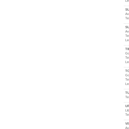
Le
SU
Av
Te
S
Av
Te
Le
TI
Gd
Te
Le
T
Go
Te
Le
T
Te
U
Li
Te
VI
Av