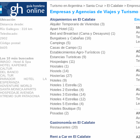
Turismo en
Argentina
>
Santa Cruz
>
El Calafate
>
Empresa
Empresas y Agencias de Viajes y Turismo 
Alojamientos en El Calafate
Emp
Ubicación
Alquiler Temporario de Viviendas (3)
Distancia desde:
5
Apart Hotel (11)
Río Gallegos : 316 km
Av
Bed and Breakfast (Cama y Desayuno) (1)
Telediscado:
Te
Bungalows y Cabañas (16)
2902
Le
Campings (5)
Código postal:
Casas de Campo (1)
9405
A
Establecimientos Agro-Turísticos (1)
Av
Estancias Turisticas (9)
Los 10 más buscados
Te
Hospedajes (11)
IMAGO - Hotel & Spa
HOTEL KAPENKE
Hostales (1)
CALTUR
A
Hostels (14)
DEL BANCO
Av
CAL TUR
Hosterías (27)
PARADOR HOTEL LA
Te
Hoteles (9)
ESPERANZA
Hoteles 1 Estrella (2)
ADVENTURE WORLD
SANTA MONICA APARTS
AL
Hoteles 2 Estrellas (4)
HOSPEDAJE AVENIDA
Av
Hoteles 3 Estrellas (14)
XTREMO SUR PATAGONIA
Te
Hoteles 4 Estrellas (12)
Le
Hoteles 5 Estrellas (4)
Hoteles Boutique (5)
Posadas (2)
A
Av
Gastronomía en El Calafate
Te
Restaurantes (20)
Le
Rent a Car en El Calafate
A