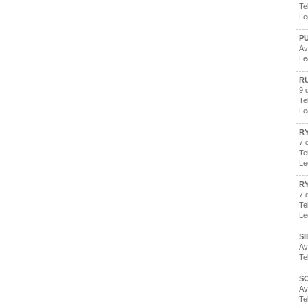
Te
Le
P
Av
Le
R
9 
Te
Le
RY
7 
Te
Le
R
7 
Te
Le
SI
Av
Te
S
Av
Te