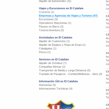
Alquiler de Automóviles (11)
Av
Te
Viajes y Excursiones en El Calafate
Le
Cruceros (1)
Empresas y Agencias de Viajes y Turismo (47)
C
Excursiones (5)
Av
Operadores Mayoristas (1)
Te
Paseos en Barco (3)
Le
Turismo Aventura (5)
C
Actividades en El Calafate
Av
Alquiler de Cuatriciclos (1)
Te
Alquiler de Equipos y Ropa de Esqui (1)
Le
Cabalgatas (1)
Pesca (1)
CH
Av
Servicios en El Calafate
Te
Alquiler de Omnibus (7)
Le
Compañias Aéreas (2)
Transportes de Media y Larga Distancia (5)
C
Traslado de Pasajeros - Combis/Minibuses - Vans (9)
Av
Te
Información Útil en El Calafate
Le
Artesanías (5)
Informaciones Turísticas (4)
C
25
Te
C
Av