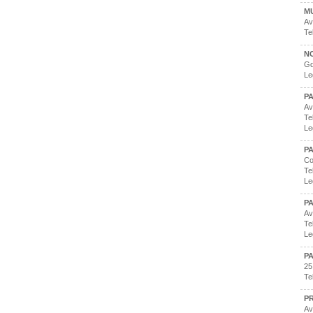
M
Av
Te
N
Gd
Le
P
Av
Te
Le
P
Co
Te
Le
P
Av
Te
Le
P
25
Te
P
Av