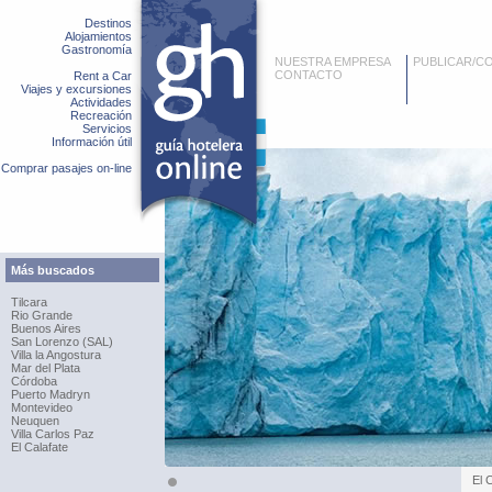
Destinos
Alojamientos
Gastronomía
NUESTRA EMPRESA
PUBLICAR/C
CONTACTO
Rent a Car
Viajes y excursiones
Actividades
Recreación
Servicios
Información útil
Comprar pasajes on-line
Más buscados
Tilcara
Rio Grande
Buenos Aires
San Lorenzo (SAL)
Villa la Angostura
Mar del Plata
Córdoba
Puerto Madryn
Montevideo
Neuquen
Villa Carlos Paz
El Calafate
El 