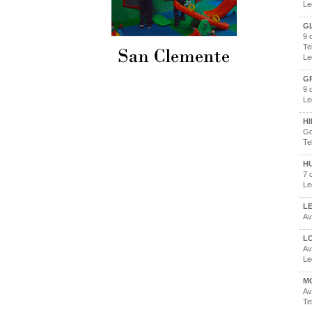
Le
G
9 
Te
Le
G
9 
Le
H
Go
Te
H
7 
Le
L
Av
L
Av
Le
M
Av
Te