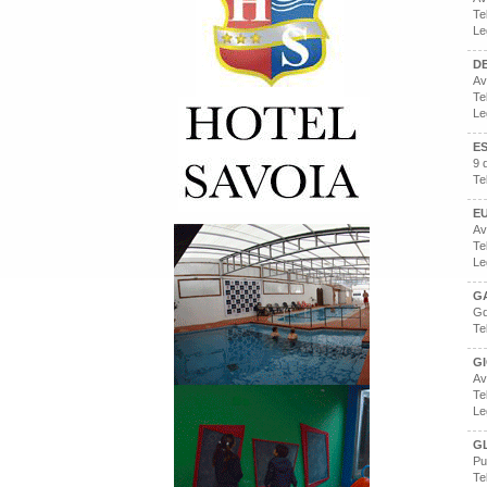
Te
Le
D
Av
Te
Le
E
9 
Te
E
Av
Te
Le
GA
Gd
Te
G
Av
Te
Le
G
Pu
Te