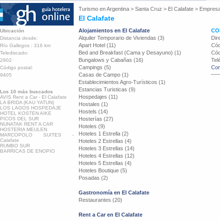
Turismo en
Argentina
>
Santa Cruz
>
El Calafate
>
Empresa
El Calafate
Alojamientos en El Calafate
CO
Ubicación
Alquiler Temporario de Viviendas (3)
Dir
Distancia desde:
Apart Hotel (11)
Cód
Río Gallegos : 316 km
Bed and Breakfast (Cama y Desayuno) (1)
Cód
Telediscado:
Bungalows y Cabañas (16)
Tel
2902
Campings (5)
Con
Código postal:
Casas de Campo (1)
9405
Establecimientos Agro-Turísticos (1)
Estancias Turisticas (9)
Los 10 más buscados
Hospedajes (11)
AVIS Rent a Car - El Calafate
LA BRIDA (KAU YATUN)
Hostales (1)
LOS LAGOS HOSPEDAJE
Hostels (14)
HOTEL KOSTEN AIKE
PICOS DEL SUR
Hosterías (27)
NUNATAK RENT A CAR
Hoteles (9)
HOSTERIA MEULEN
Hoteles 1 Estrella (2)
MARCOPOLO SUITES -
Calafate
Hoteles 2 Estrellas (4)
RUMBO SUR
Hoteles 3 Estrellas (14)
BARRICAS DE ENOPIO
Hoteles 4 Estrellas (12)
Hoteles 5 Estrellas (4)
Hoteles Boutique (5)
Posadas (2)
Gastronomía en El Calafate
Restaurantes (20)
Rent a Car en El Calafate