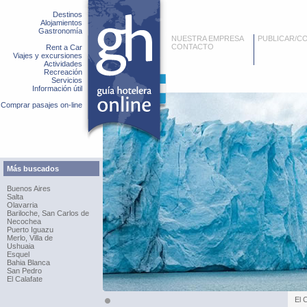
Destinos
Alojamientos
Gastronomía
NUESTRA EMPRESA
PUBLICAR/C
CONTACTO
Rent a Car
Viajes y excursiones
Actividades
Recreación
Servicios
Información útil
Comprar pasajes on-line
Más buscados
Buenos Aires
Salta
Olavarria
Bariloche, San Carlos de
Necochea
Puerto Iguazu
Merlo, Villa de
Ushuaia
Esquel
Bahia Blanca
San Pedro
El Calafate
El 