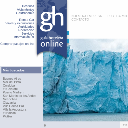
Destinos
Alojamientos
Gastronomía
NUESTRA EMPRESA
PUBLICAR/C
CONTACTO
Rent a Car
Viajes y excursiones
Actividades
Recreación
Servicios
Información útil
Comprar pasajes on-line
Más buscados
Buenos Aires
Mar del Plata
Córdoba
El Calafate
Puerto Madryn
San Martin de los Andes
Necochea
Olavarria
Villa Carlos Paz
Villa la Angostura
El Bolson
Plottier
El 