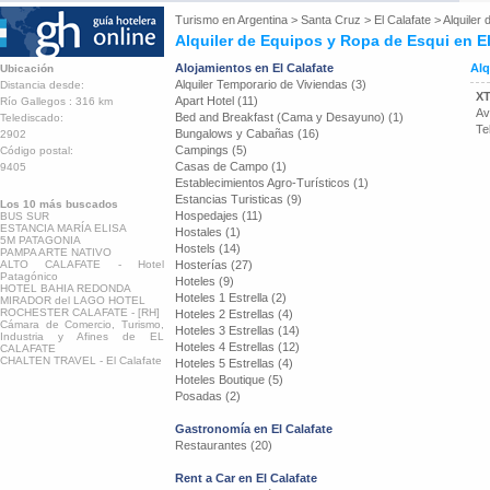
Turismo en
Argentina
>
Santa Cruz
>
El Calafate
>
Alquiler
Alquiler de Equipos y Ropa de Esqui en El
Alojamientos en El Calafate
Alq
Ubicación
Alquiler Temporario de Viviendas (3)
Distancia desde:
X
Apart Hotel (11)
Río Gallegos : 316 km
Av
Bed and Breakfast (Cama y Desayuno) (1)
Telediscado:
Te
Bungalows y Cabañas (16)
2902
Campings (5)
Código postal:
Casas de Campo (1)
9405
Establecimientos Agro-Turísticos (1)
Estancias Turisticas (9)
Los 10 más buscados
Hospedajes (11)
BUS SUR
ESTANCIA MARÍA ELISA
Hostales (1)
5M PATAGONIA
Hostels (14)
PAMPA ARTE NATIVO
ALTO CALAFATE - Hotel
Hosterías (27)
Patagónico
Hoteles (9)
HOTEL BAHIA REDONDA
Hoteles 1 Estrella (2)
MIRADOR del LAGO HOTEL
ROCHESTER CALAFATE - [RH]
Hoteles 2 Estrellas (4)
Cámara de Comercio, Turismo,
Hoteles 3 Estrellas (14)
Industria y Afines de EL
Hoteles 4 Estrellas (12)
CALAFATE
CHALTEN TRAVEL - El Calafate
Hoteles 5 Estrellas (4)
Hoteles Boutique (5)
Posadas (2)
Gastronomía en El Calafate
Restaurantes (20)
Rent a Car en El Calafate