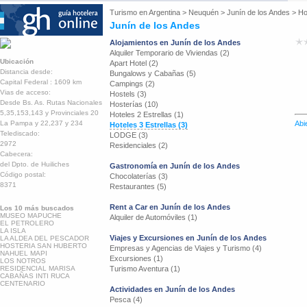
Turismo en
Argentina
>
Neuquén
>
Junín de los Andes
>
Ho
Junín de los Andes
Alojamientos en Junín de los Andes
Alquiler Temporario de Viviendas (2)
Ubicación
Apart Hotel (2)
Distancia desde:
Bungalows y Cabañas (5)
Capital Federal : 1609 km
Campings (2)
Vias de acceso:
Hostels (3)
Desde Bs. As. Rutas Nacionales
Hosterías (10)
5,35,153,143 y Provinciales 20
Hoteles 2 Estrellas (1)
La Pampa y 22,237 y 234
Abi
Hoteles 3 Estrellas (3)
Telediscado:
LODGE (3)
2972
Residenciales (2)
Cabecera:
del Dpto. de Huiliches
Gastronomía en Junín de los Andes
Código postal:
Chocolaterías (3)
8371
Restaurantes (5)
Rent a Car en Junín de los Andes
Los 10 más buscados
MUSEO MAPUCHE
Alquiler de Automóviles (1)
EL PETROLERO
LA ISLA
Viajes y Excursiones en Junín de los Andes
LA ALDEA DEL PESCADOR
HOSTERIA SAN HUBERTO
Empresas y Agencias de Viajes y Turismo (4)
NAHUEL MAPI
Excursiones (1)
LOS NOTROS
RESIDENCIAL MARISA
Turismo Aventura (1)
CABAÑAS INTI RUCA
CENTENARIO
Actividades en Junín de los Andes
Pesca (4)