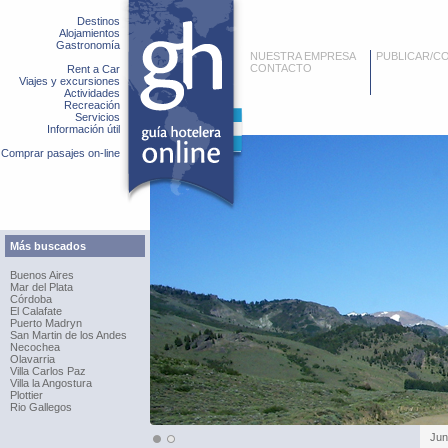
Destinos
Alojamientos
Gastronomía
NUESTRA EMPRESA
PUBLICAR/C
CONTACTO
Rent a Car
Viajes y excursiones
Actividades
Recreación
Servicios
Información útil
Comprar pasajes on-line
Más buscados
Buenos Aires
Mar del Plata
Córdoba
El Calafate
Puerto Madryn
San Martin de los Andes
Necochea
Olavarria
Villa Carlos Paz
Villa la Angostura
Plottier
Rio Gallegos
Jun