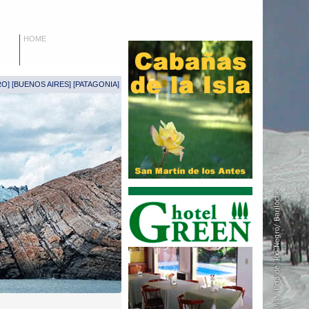
HOME
RO
] [
BUENOS AIRES
] [
PATAGONIA
]