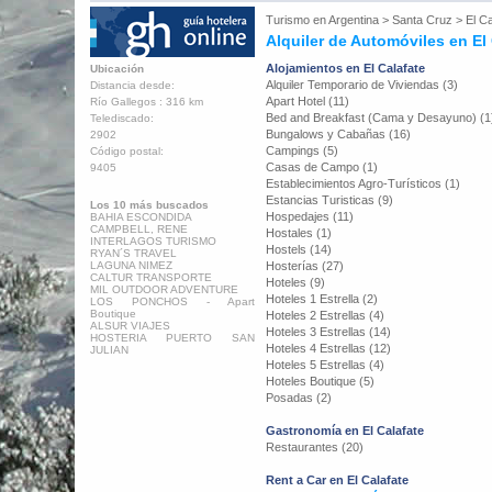
Turismo en
Argentina
>
Santa Cruz
>
El Ca
Alquiler de Automóviles en El
Alojamientos en El Calafate
Ubicación
Alquiler Temporario de Viviendas (3)
Distancia desde:
Apart Hotel (11)
Río Gallegos : 316 km
Bed and Breakfast (Cama y Desayuno) (1
Telediscado:
Bungalows y Cabañas (16)
2902
Campings (5)
Código postal:
Casas de Campo (1)
9405
Establecimientos Agro-Turísticos (1)
Estancias Turisticas (9)
Los 10 más buscados
Hospedajes (11)
BAHIA ESCONDIDA
CAMPBELL, RENE
Hostales (1)
INTERLAGOS TURISMO
Hostels (14)
RYAN´S TRAVEL
LAGUNA NIMEZ
Hosterías (27)
CALTUR TRANSPORTE
Hoteles (9)
MIL OUTDOOR ADVENTURE
Hoteles 1 Estrella (2)
LOS PONCHOS - Apart
Boutique
Hoteles 2 Estrellas (4)
ALSUR VIAJES
Hoteles 3 Estrellas (14)
HOSTERIA PUERTO SAN
Hoteles 4 Estrellas (12)
JULIAN
Hoteles 5 Estrellas (4)
Hoteles Boutique (5)
Posadas (2)
Gastronomía en El Calafate
Restaurantes (20)
Rent a Car en El Calafate