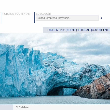
PUBLICAR/COMPRAR
BUSCADOR
ARGENTINA: [
NORTE
] [
LITORAL
] [
CUYO
][
CENT
El Calafate