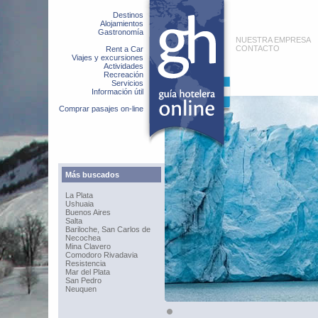
Destinos
Alojamientos
Gastronomía
NUESTRA EMPRESA
CONTACTO
Rent a Car
Viajes y excursiones
Actividades
Recreación
Servicios
Información útil
Comprar pasajes on-line
Más buscados
La Plata
Ushuaia
Buenos Aires
Salta
Bariloche, San Carlos de
Necochea
Mina Clavero
Comodoro Rivadavia
Resistencia
Mar del Plata
San Pedro
Neuquen