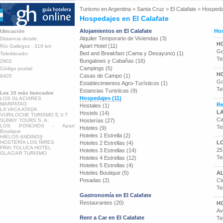
Turismo en
Argentina
>
Santa Cruz
>
El Calafate
>
Hospeda
Hospedajes en El Calafate
Alojamientos en El Calafate
Hos
Ubicación
Alquiler Temporario de Viviendas (3)
Distancia desde:
H
Apart Hotel (11)
Río Gallegos : 316 km
Go
Bed and Breakfast (Cama y Desayuno) (1)
Telediscado:
Te
Bungalows y Cabañas (16)
2902
Campings (5)
Código postal:
H
Casas de Campo (1)
9405
Go
Establecimientos Agro-Turísticos (1)
Te
Estancias Turisticas (9)
Los 10 más buscados
Hospedajes (11)
LOS GLACIARES
MARPATAG
Re
Hostales (1)
LA VACA ATADA
L
Hostels (14)
VURILOCHE TURISMO E.V.T
Ca
SUNNY TOURS S. A.
Hosterías (27)
LOS PONCHOS - Apart
Te
Hoteles (9)
Boutique
Hoteles 1 Estrella (2)
HIELOS ANDINOS
HOSTERÍA LOS ÑIRES
L
Hoteles 2 Estrellas (4)
FRAI TOLUCA HOTEL
25
Hoteles 3 Estrellas (14)
GLACIAR TURISMO
Te
Hoteles 4 Estrellas (12)
Hoteles 5 Estrellas (4)
Hoteles Boutique (5)
A
Posadas (2)
Ct
Te
Gastronomía en El Calafate
Restaurantes (20)
H
Av
Rent a Car en El Calafate
Te