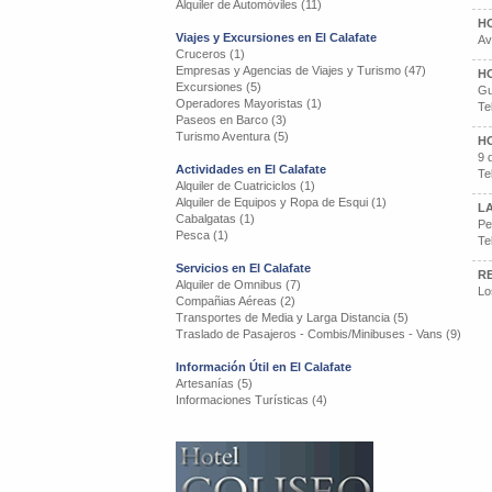
Alquiler de Automóviles (11)
H
Viajes y Excursiones en El Calafate
Av
Cruceros (1)
Empresas y Agencias de Viajes y Turismo (47)
H
Excursiones (5)
Gu
Operadores Mayoristas (1)
Te
Paseos en Barco (3)
Turismo Aventura (5)
H
9 
Actividades en El Calafate
Te
Alquiler de Cuatriciclos (1)
Alquiler de Equipos y Ropa de Esqui (1)
L
Cabalgatas (1)
Pe
Pesca (1)
Te
Servicios en El Calafate
R
Alquiler de Omnibus (7)
Lo
Compañias Aéreas (2)
Transportes de Media y Larga Distancia (5)
Traslado de Pasajeros - Combis/Minibuses - Vans (9)
Información Útil en El Calafate
Artesanías (5)
Informaciones Turísticas (4)