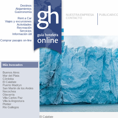
Destinos
Alojamientos
Gastronomía
NUESTRA EMPRESA
PUBLICAR/C
CONTACTO
Rent a Car
Viajes y excursiones
Actividades
Recreación
Servicios
Información útil
Comprar pasajes on-line
Más buscados
Buenos Aires
Mar del Plata
Córdoba
El Calafate
Puerto Madryn
San Martin de los Andes
Necochea
Olavarria
Villa Carlos Paz
Villa la Angostura
Plottier
Rio Gallegos
El Calafate