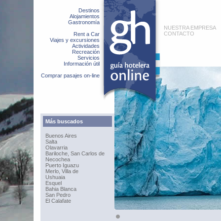
Destinos
Alojamientos
Gastronomía
NUESTRA EMPRESA
CONTACTO
Rent a Car
Viajes y excursiones
Actividades
Recreación
Servicios
Información útil
Comprar pasajes on-line
Más buscados
Buenos Aires
Salta
Olavarria
Bariloche, San Carlos de
Necochea
Puerto Iguazu
Merlo, Villa de
Ushuaia
Esquel
Bahia Blanca
San Pedro
El Calafate