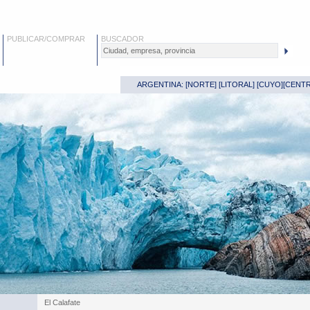
PUBLICAR/COMPRAR
BUSCADOR
ARGENTINA: [
NORTE
] [
LITORAL
] [
CUYO
][
CENT
El Calafate