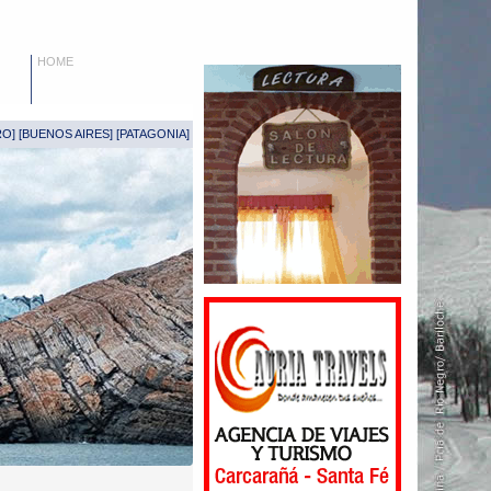
HOME
RO
] [
BUENOS AIRES
] [
PATAGONIA
]