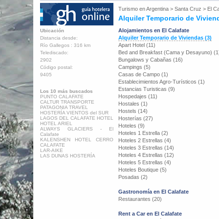
Turismo en
Argentina
>
Santa Cruz
>
El Ca
Alquiler Temporario de Vivien
Alojamientos en El Calafate
Ubicación
Alquiler Temporario de Viviendas (3)
Distancia desde:
Apart Hotel (11)
Río Gallegos : 316 km
Bed and Breakfast (Cama y Desayuno) (1
Telediscado:
Bungalows y Cabañas (16)
2902
Campings (5)
Código postal:
Casas de Campo (1)
9405
Establecimientos Agro-Turísticos (1)
Estancias Turisticas (9)
Los 10 más buscados
Hospedajes (11)
PUNTO CALAFATE
CALTUR TRANSPORTE
Hostales (1)
PATAGONIA TRAVEL
Hostels (14)
HOSTERÍA VIENTOS del SUR
LAGOS DEL CALAFATE HOTEL
Hosterías (27)
HOTEL ARIEL
Hoteles (9)
ALWAYS GLACIERS - El
Hoteles 1 Estrella (2)
Calafate
KALENSHEN HOTEL CERRO
Hoteles 2 Estrellas (4)
CALAFATE
Hoteles 3 Estrellas (14)
LAR-AIKE
Hoteles 4 Estrellas (12)
LAS DUNAS HOSTERÍA
Hoteles 5 Estrellas (4)
Hoteles Boutique (5)
Posadas (2)
Gastronomía en El Calafate
Restaurantes (20)
Rent a Car en El Calafate