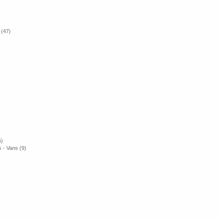
 (47)
5)
 - Vans (9)