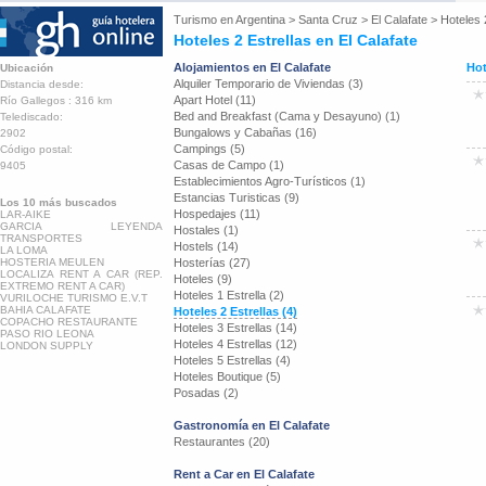
Turismo en
Argentina
>
Santa Cruz
>
El Calafate
>
Hoteles 
Hoteles 2 Estrellas en El Calafate
Alojamientos en El Calafate
Hot
Ubicación
Alquiler Temporario de Viviendas (3)
Distancia desde:
Apart Hotel (11)
Río Gallegos : 316 km
Bed and Breakfast (Cama y Desayuno) (1)
Telediscado:
Bungalows y Cabañas (16)
2902
Campings (5)
Código postal:
Casas de Campo (1)
9405
Establecimientos Agro-Turísticos (1)
Estancias Turisticas (9)
Los 10 más buscados
Hospedajes (11)
LAR-AIKE
GARCIA LEYENDA
Hostales (1)
TRANSPORTES
Hostels (14)
LA LOMA
HOSTERIA MEULEN
Hosterías (27)
LOCALIZA RENT A CAR (REP.
Hoteles (9)
EXTREMO RENT A CAR)
Hoteles 1 Estrella (2)
VURILOCHE TURISMO E.V.T
BAHIA CALAFATE
Hoteles 2 Estrellas (4)
COPACHO RESTAURANTE
Hoteles 3 Estrellas (14)
PASO RIO LEONA
Hoteles 4 Estrellas (12)
LONDON SUPPLY
Hoteles 5 Estrellas (4)
Hoteles Boutique (5)
Posadas (2)
Gastronomía en El Calafate
Restaurantes (20)
Rent a Car en El Calafate