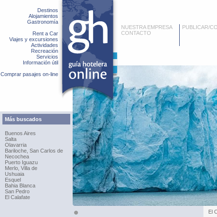
Destinos
Alojamientos
Gastronomía
NUESTRA EMPRESA
PUBLICAR/C
CONTACTO
Rent a Car
Viajes y excursiones
Actividades
Recreación
Servicios
Información útil
Comprar pasajes on-line
Más buscados
Buenos Aires
Salta
Olavarria
Bariloche, San Carlos de
Necochea
Puerto Iguazu
Merlo, Villa de
Ushuaia
Esquel
Bahia Blanca
San Pedro
El Calafate
El 