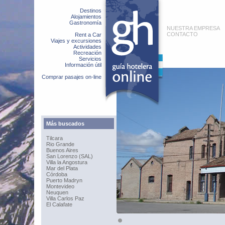
Destinos
Alojamientos
Gastronomía
NUESTRA EMPRESA
CONTACTO
Rent a Car
Viajes y excursiones
Actividades
Recreación
Servicios
Información útil
Comprar pasajes on-line
Más buscados
Tilcara
Rio Grande
Buenos Aires
San Lorenzo (SAL)
Villa la Angostura
Mar del Plata
Córdoba
Puerto Madryn
Montevideo
Neuquen
Villa Carlos Paz
El Calafate