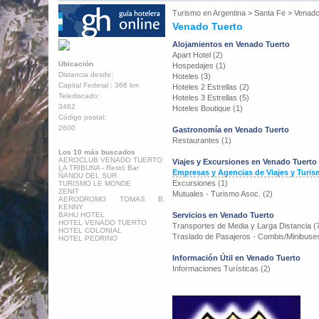
Turismo en
Argentina
>
Santa Fe
>
Venado
Venado Tuerto
Alojamientos en Venado Tuerto
Apart Hotel (2)
Ubicación
Hospedajes (1)
Distancia desde:
Hoteles (3)
Capital Federal : 366 km
Hoteles 2 Estrellas (2)
Telediscado:
Hoteles 3 Estrellas (5)
3462
Hoteles Boutique (1)
Código postal:
2600
Gastronomía en Venado Tuerto
Restaurantes (1)
Los 10 más buscados
AEROCLUB VENADO TUERTO
Viajes y Excursiones en Venado Tuerto
LA TRIBUNA - Restó Bar
Empresas y Agencias de Viajes y Turis
ÑANDU DEL SUR
Excursiones (1)
TURISMO LE MONDE
ZENIT
Mutuales - Turismo Asoc. (2)
AERODROMO TOMAS B.
KENNY
BAHU HOTEL
Servicios en Venado Tuerto
HOTEL VENADO TUERTO
Transportes de Media y Larga Distancia (
HOTEL COLONIAL
Traslado de Pasajeros - Combis/Minibuses
HOTEL PEDRINO
Información Útil en Venado Tuerto
Informaciones Turísticas (2)