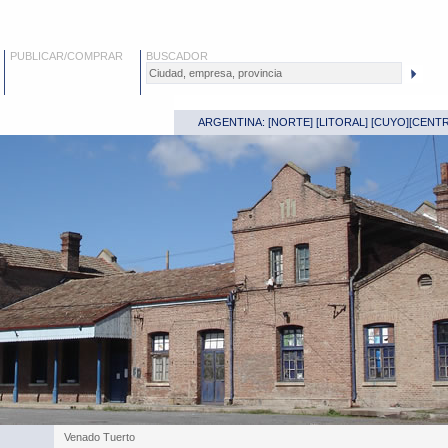
PUBLICAR/COMPRAR
BUSCADOR
ARGENTINA: [
NORTE
] [
LITORAL
] [
CUYO
][
CENT
Venado Tuerto