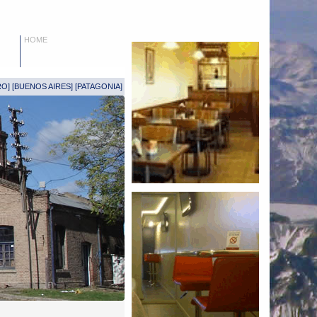
HOME
RO
] [
BUENOS AIRES
] [
PATAGONIA
]