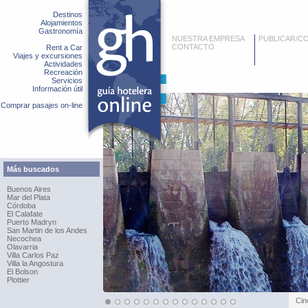
Destinos
Alojamientos
Gastronomía
NUESTRA EMPRESA
PUBLICAR/C
CONTACTO
Rent a Car
Viajes y excursiones
Actividades
Recreación
Servicios
Información útil
Comprar pasajes on-line
Más buscados
Buenos Aires
Mar del Plata
Córdoba
El Calafate
Puerto Madryn
San Martin de los Andes
Necochea
Olavarria
Villa Carlos Paz
Villa la Angostura
El Bolson
Plottier
Cin