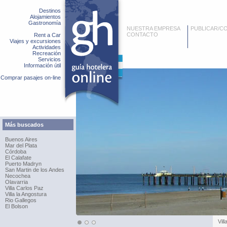
Destinos
Alojamientos
Gastronomía
NUESTRA EMPRESA
PUBLICAR/C
CONTACTO
Rent a Car
Viajes y excursiones
Actividades
Recreación
Servicios
Información útil
Comprar pasajes on-line
Más buscados
Buenos Aires
Mar del Plata
Córdoba
El Calafate
Puerto Madryn
San Martin de los Andes
Necochea
Olavarria
Villa Carlos Paz
Villa la Angostura
Rio Gallegos
El Bolson
Vill