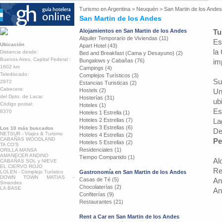
Turismo en
Argentina
>
Neuquén
>
San Martin de los Andes
San Martin de los Andes
Alojamientos en San Martin de los Andes
Tu
Alquiler Temporario de Viviendas (11)
Es
Ubicación
Apart Hotel (43)
la
Distancia desde:
Bed and Breakfast (Cama y Desayuno) (2)
Buenos Aires, Capital Federal :
Bungalows y Cabañas (76)
im
1602 km
Campings (4)
Telediscado:
Complejos Turísticos (3)
Su
2972
Estancias Turisticas (2)
Cabecera:
Hostels (2)
Un
del Dpto. de Lacar
Hosterías (31)
ub
Código postal:
Hoteles (1)
Es
8370
Hoteles 1 Estrella (1)
Hoteles 2 Estrellas (7)
La
Hoteles 3 Estrellas (6)
Los 10 más buscados
De
NETSUR - Viajes & Turismo
Hoteles 4 Estrellas (2)
CABAÑAS WOODLAND
Pe
Hoteles 5 Estrellas (2)
TA CO‘S
Residenciales (1)
ORILLA MANSA
AMANECER ANDINO
Tiempo Compartido (1)
Al
CABAÑAS SOL y NIEVE
EL CIERVO ROJO
Re
LOLEN - Complejo Turístico
Gastronomía en San Martin de los Andes
DOWN TOWN MATIAS -
Casas de Té (5)
An
Smandes
Chocolaterías (2)
LA BASE
An
Confiterías (9)
Restaurantes (21)
Rent a Car en San Martin de los Andes