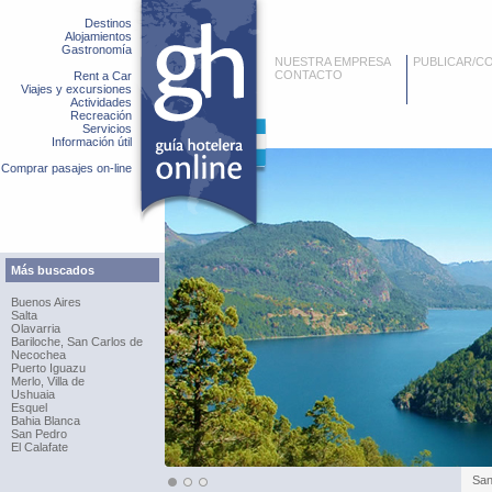
Destinos
Alojamientos
Gastronomía
NUESTRA EMPRESA
PUBLICAR/C
CONTACTO
Rent a Car
Viajes y excursiones
Actividades
Recreación
Servicios
Información útil
Comprar pasajes on-line
Más buscados
Buenos Aires
Salta
Olavarria
Bariloche, San Carlos de
Necochea
Puerto Iguazu
Merlo, Villa de
Ushuaia
Esquel
Bahia Blanca
San Pedro
El Calafate
San