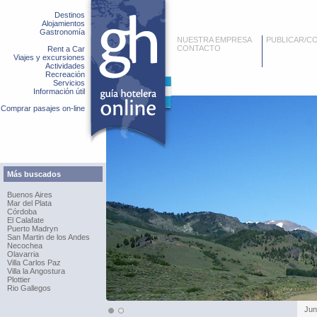
Destinos
Alojamientos
Gastronomía
NUESTRA EMPRESA
PUBLICAR/C
CONTACTO
Rent a Car
Viajes y excursiones
Actividades
Recreación
Servicios
Información útil
Comprar pasajes on-line
Más buscados
Buenos Aires
Mar del Plata
Córdoba
El Calafate
Puerto Madryn
San Martin de los Andes
Necochea
Olavarria
Villa Carlos Paz
Villa la Angostura
Plottier
Rio Gallegos
Jun