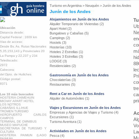
Turismo en
Argentina
>
Neuquén
>
Junín de los Andes
Junín de los Andes
Alojamientos en Junín de los Andes
Tu
Alquiler Temporario de Viviendas (2)
Ub
Ubicación
Apart Hotel (2)
Ne
Distancia desde:
Bungalows y Cabañas (5)
Capital Federal : 1609 km
Campings (2)
en
Vias de acceso:
Hostels (3)
co
Desde Bs. As. Rutas Nacionales
Hosterías (10)
má
5,35,153,143 y Provinciales 20
Hoteles 2 Estrellas (1)
La Pampa y 22,237 y 234
Hoteles 3 Estrellas (3)
hi
Telediscado:
LODGE (3)
88
2972
Residenciales (2)
le
Cabecera:
del Dpto. de Huiliches
Gastronomía en Junín de los Andes
Pr
Código postal:
Chocolaterías (3)
co
8371
Restaurantes (5)
tr
Rent a Car en Junín de los Andes
ca
Los 10 más buscados
HOSTERIA CHIMEHUIN
Alquiler de Automóviles (1)
pri
MICHAY APART HOTEL
LOS NOTROS
Viajes y Excursiones en Junín de los Andes
CABAÑAS ILLIHUE
TROMEN TURISMO
Empresas y Agencias de Viajes y Turismo (4)
Ac
AEROPUERTO CARLOS
Excursiones (1)
CAMPOS
Al
TERMINAL DE OMNIBUS
Turismo Aventura (1)
Vo
MUSEO MAPUCHE
SECRETARIA DE TURISMO Y
Actividades en Junín de los Andes
La
CULTURA
HOSTERIA PAIMUN (LAGO
Pesca (4)
Mu
PAIMUN)