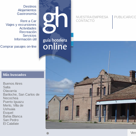
Destinos
Alojamientos
Gastronomía
NUESTRA EMPRESA
PUBLICAR/C
CONTACTO
Rent a Car
Viajes y excursiones
Actividades
Recreación
Servicios
Información útil
Comprar pasajes on-line
Más buscados
Buenos Aires
Salta
Olavarria
Bariloche, San Carlos de
Necochea
Puerto Iguazu
Merlo, Villa de
Ushuaia
Esquel
Bahia Blanca
San Pedro
El Calafate
Ven