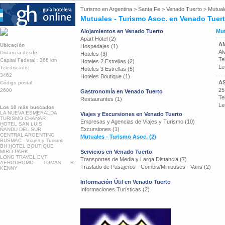
Turismo en
Argentina
>
Santa Fe
>
Venado Tuerto
>
Mutual
Mutuales - Turismo Asoc. en Venado Tuer
Alojamientos en Venado Tuerto
Mut
Apart Hotel (2)
AM
Ubicación
Hospedajes (1)
Al
Distancia desde:
Hoteles (3)
Te
Capital Federal : 366 km
Hoteles 2 Estrellas (2)
Le
Telediscado:
Hoteles 3 Estrellas (5)
3462
Hoteles Boutique (1)
A
Código postal:
25
2600
Gastronomía en Venado Tuerto
Te
Restaurantes (1)
Le
Los 10 más buscados
LA NUEVA ESMERALDA
Viajes y Excursiones en Venado Tuerto
TURISMO CHAÑAR
Empresas y Agencias de Viajes y Turismo (10)
HOTEL SAN LUIS
Excursiones (1)
ÑANDU DEL SUR
CENTRAL ARGENTINO
Mutuales - Turismo Asoc. (2)
BUSMAC - Viajes y Turismo
BH HOTEL BOUTIQUE
MIRÓ PARK
Servicios en Venado Tuerto
LONG TRAVEL EVT
Transportes de Media y Larga Distancia (7)
AERODROMO TOMAS B.
Traslado de Pasajeros - Combis/Minibuses - Vans (2)
KENNY
Información Útil en Venado Tuerto
Informaciones Turísticas (2)