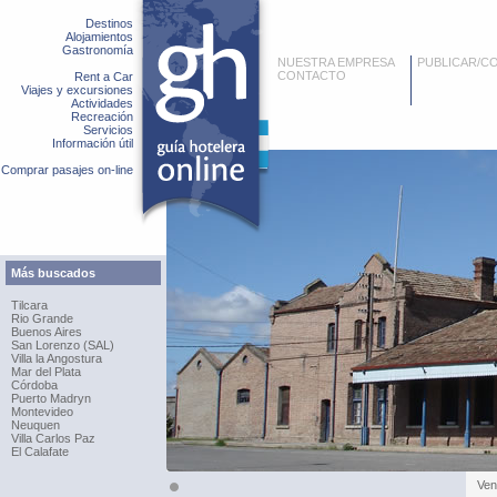
Destinos
Alojamientos
Gastronomía
NUESTRA EMPRESA
PUBLICAR/C
CONTACTO
Rent a Car
Viajes y excursiones
Actividades
Recreación
Servicios
Información útil
Comprar pasajes on-line
Más buscados
Tilcara
Rio Grande
Buenos Aires
San Lorenzo (SAL)
Villa la Angostura
Mar del Plata
Córdoba
Puerto Madryn
Montevideo
Neuquen
Villa Carlos Paz
El Calafate
Ven