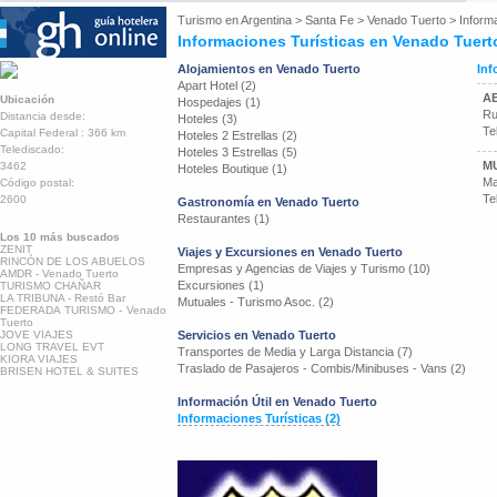
Turismo en
Argentina
>
Santa Fe
>
Venado Tuerto
>
Inform
Informaciones Turísticas en Venado Tuert
Alojamientos en Venado Tuerto
Inf
Apart Hotel (2)
A
Ubicación
Hospedajes (1)
Ru
Distancia desde:
Hoteles (3)
Te
Capital Federal : 366 km
Hoteles 2 Estrellas (2)
Telediscado:
Hoteles 3 Estrellas (5)
M
3462
Hoteles Boutique (1)
Ma
Código postal:
Te
2600
Gastronomía en Venado Tuerto
Restaurantes (1)
Los 10 más buscados
ZENIT
Viajes y Excursiones en Venado Tuerto
RINCÓN DE LOS ABUELOS
Empresas y Agencias de Viajes y Turismo (10)
AMDR - Venado Tuerto
Excursiones (1)
TURISMO CHAÑAR
LA TRIBUNA - Restó Bar
Mutuales - Turismo Asoc. (2)
FEDERADA TURISMO - Venado
Tuerto
JOVE VIAJES
Servicios en Venado Tuerto
LONG TRAVEL EVT
Transportes de Media y Larga Distancia (7)
KIORA VIAJES
Traslado de Pasajeros - Combis/Minibuses - Vans (2)
BRISEN HOTEL & SUITES
Información Útil en Venado Tuerto
Informaciones Turísticas (2)