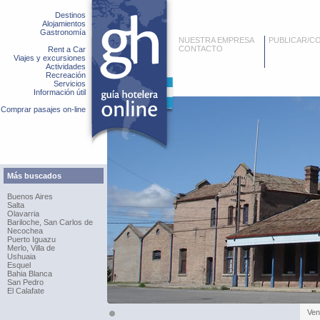
Destinos
Alojamientos
Gastronomía
NUESTRA EMPRESA
PUBLICAR/C
CONTACTO
Rent a Car
Viajes y excursiones
Actividades
Recreación
Servicios
Información útil
Comprar pasajes on-line
Más buscados
Buenos Aires
Salta
Olavarria
Bariloche, San Carlos de
Necochea
Puerto Iguazu
Merlo, Villa de
Ushuaia
Esquel
Bahia Blanca
San Pedro
El Calafate
Ven