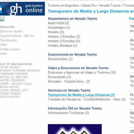
Turismo en
Argentina
>
Santa Fe
>
Venado Tuerto
>
Transp
Transportes de Media y Larga Distancia e
Alojamientos en Venado Tuerto
Tra
Apart Hotel (2)
T
Ubicación
Hospedajes (1)
Av
Distancia desde:
Hoteles (3)
Capital Federal : 366 km
Hoteles 2 Estrellas (2)
A
Telediscado:
Hoteles 3 Estrellas (5)
Te
3462
Hoteles Boutique (1)
Te
Código postal:
2600
Gastronomía en Venado Tuerto
C
Restaurantes (1)
Te
Los 10 más buscados
JOVE VIAJES
Te
Viajes y Excursiones en Venado Tuerto
KAIKEN TURISMO MUNDIAL
Empresas y Agencias de Viajes y Turismo (10)
TURISMO CHAÑAR
EN
Excursiones (1)
HOTEL EL MOLINO
HOTEL PEDRINO
Te
Mutuales - Turismo Asoc. (2)
AMDR - Venado Tuerto
Te
BAHU HOTEL
LONG TRAVEL EVT
Servicios en Venado Tuerto
SOMA TRAVEL
Transportes de Media y Larga Distancia (7)
F
SALTA HOTEL
Traslado de Pasajeros - Combis/Minibuses - Vans (2)
Te
Te
Información Útil en Venado Tuerto
Informaciones Turísticas (2)
Ñ
Te
Te
ZE