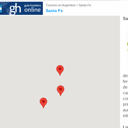
Turismo en
Argentina
>
Santa Fe
Santa Fe
Sa
de
fe
de
ca
co
pr
au
in
Lo