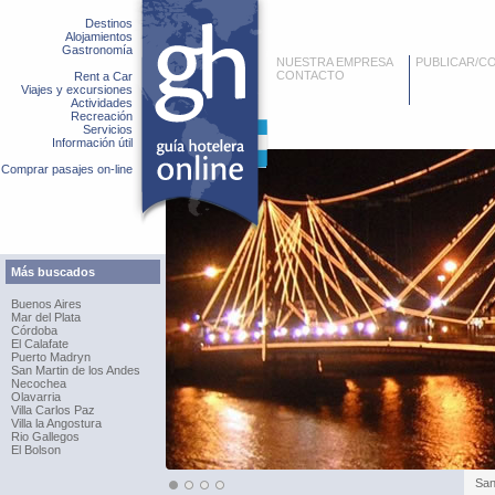
Destinos
Alojamientos
Gastronomía
NUESTRA EMPRESA
PUBLICAR/C
CONTACTO
Rent a Car
Viajes y excursiones
Actividades
Recreación
Servicios
Información útil
Comprar pasajes on-line
Más buscados
Buenos Aires
Mar del Plata
Córdoba
El Calafate
Puerto Madryn
San Martin de los Andes
Necochea
Olavarria
Villa Carlos Paz
Villa la Angostura
Rio Gallegos
El Bolson
San