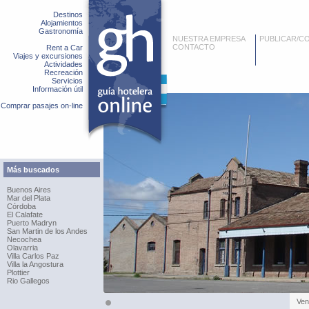
Destinos
Alojamientos
Gastronomía
NUESTRA EMPRESA
PUBLICAR/C
CONTACTO
Rent a Car
Viajes y excursiones
Actividades
Recreación
Servicios
Información útil
Comprar pasajes on-line
Más buscados
Buenos Aires
Mar del Plata
Córdoba
El Calafate
Puerto Madryn
San Martin de los Andes
Necochea
Olavarria
Villa Carlos Paz
Villa la Angostura
Plottier
Rio Gallegos
Ven