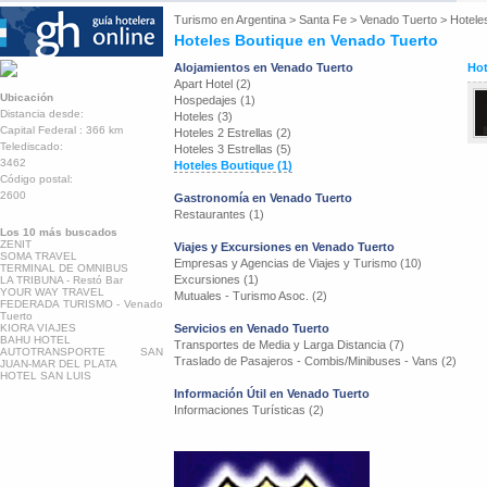
Turismo en
Argentina
>
Santa Fe
>
Venado Tuerto
>
Hotele
Hoteles Boutique en Venado Tuerto
Alojamientos en Venado Tuerto
Hot
Apart Hotel (2)
Ubicación
Hospedajes (1)
Distancia desde:
Hoteles (3)
Capital Federal : 366 km
Hoteles 2 Estrellas (2)
Telediscado:
Hoteles 3 Estrellas (5)
3462
Hoteles Boutique (1)
Código postal:
2600
Gastronomía en Venado Tuerto
Restaurantes (1)
Los 10 más buscados
ZENIT
Viajes y Excursiones en Venado Tuerto
SOMA TRAVEL
Empresas y Agencias de Viajes y Turismo (10)
TERMINAL DE OMNIBUS
Excursiones (1)
LA TRIBUNA - Restó Bar
YOUR WAY TRAVEL
Mutuales - Turismo Asoc. (2)
FEDERADA TURISMO - Venado
Tuerto
KIORA VIAJES
Servicios en Venado Tuerto
BAHU HOTEL
Transportes de Media y Larga Distancia (7)
AUTOTRANSPORTE SAN
Traslado de Pasajeros - Combis/Minibuses - Vans (2)
JUAN-MAR DEL PLATA
HOTEL SAN LUIS
Información Útil en Venado Tuerto
Informaciones Turísticas (2)