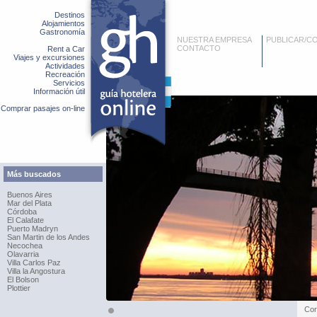
Destinos
Alojamientos
Gastronomía
NUESTRA EMPRESA
PUBLICAR/C
CONTACTO
Rent a Car
Viajes y excursiones
Actividades
Recreación
Servicios
Información útil
Comprar pasajes on-line
Más buscados
Buenos Aires
Mar del Plata
Córdoba
El Calafate
Puerto Madryn
San Martin de los Andes
Necochea
Olavarria
Villa Carlos Paz
Villa la Angostura
El Bolson
Plottier
Cor