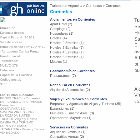
Turismo en
Argentina
>
Corrientes
>
Corrientes
Corrientes
Alojamientos en Corrientes
Tu
Apart Hotel (2)
Se
Ubicación
Campings (2)
He
Distancia desde:
Hospedajes (1)
Capital Federal : 1030 km
Hoteles (4)
Sa
Vias de acceso:
Hoteles 2 Estrellas (1)
El
Rutas Nacionales Nº 11 y Nº 12
Hoteles 3 Estrellas (7)
as
- Aeropuerto Camba Punta.
Hoteles 4 Estrellas (1)
Puerto Fluvial.
Hoteles 5 Estrellas (1)
Ad
Telediscado:
Moteles (1)
pr
NUEVO 379
pu
Cabecera:
Gastronomía en Corrientes
Capital de la Provincia
Restaurantes (7)
Código postal:
3400
Rent a Car en Corrientes
Al
Alquiler de Automóviles (2)
Vi
Los 10 más buscados
BONUS TRACK - Corrientes
Viajes y Excursiones en Corrientes
Co
LA CANDELARIA VIAJES -
Empresas y Agencias de Viajes y Turismo (35)
Corrientes
Excursiones (1)
COSTA PARAISO
SAVONA VIAJES - Ctes.
Mutuales - Turismo Asoc. (3)
LA ROZADA SUITES
Operadores Mayoristas (1)
TURISOL Viajes y turismo
CAMBA CUA TURISMO
COPLA TURISMO
Servicios en Corrientes
JACARANDÁ - Viajes y Turismo
Alquiler de Omnibus (1)
VIA MEDANO
Compañias Aéreas (2)