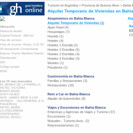
Turismo en
Argentina
>
Provincia de Buenos Aires
>
Bahia 
Alquiler Temporario de Viviendas en Bahi
Alojamientos en Bahia Blanca
Alq
Alquiler Temporario de Viviendas (1)
Re
Ubicación
Apart Hotel (4)
E
Distancia desde:
Hospedajes (7)
O‘
Capital Federal : 689 km
Hostels (1)
Vias de acceso:
Hoteles (4)
Vías de acceso: Rutas: 3-22-33-
Hoteles 1 Estrella (2)
35 Aeropuerto Comandante
Hoteles 2 Estrellas (5)
Espora. Puerto Marítimo Galván
Hoteles 3 Estrellas (4)
Telediscado:
Hoteles 4 Estrellas (3)
291
Moteles (1)
Código postal:
Paradores (1)
8000
Gastronomía en Bahia Blanca
Parrillas y Restaurantes (3)
Los 10 más buscados
EL MUNDO DE LA PARRILLA
Restaurantes (18)
HOTEL VICTORIA
BINGO BAHIA
Rent a Car en Bahia Blanca
SISTI VIAJES
AVIS - ANDES RENT A CAR
Alquiler de Automóviles (8)
AVIANCA (AG.GENERAL.E.D.
FIGUEROA)
HOTEL MUÑIZ
Viajes y Excursiones en Bahia Blanca
LA CHACARERA
Empresas y Agencias de Viajes y Turismo (37)
CENTENARIO
Excursiones (1)
HOTEL RIVOLI
Mutuales - Turismo Asoc. (2)
Representaciones (1)