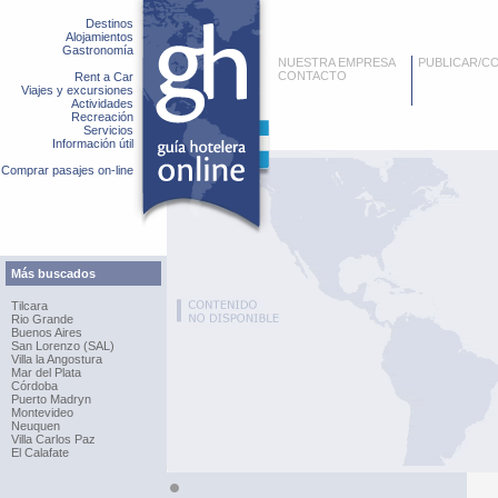
Destinos
Alojamientos
Gastronomía
NUESTRA EMPRESA
PUBLICAR/C
CONTACTO
Rent a Car
Viajes y excursiones
Actividades
Recreación
Servicios
Información útil
Comprar pasajes on-line
Más buscados
Tilcara
Rio Grande
Buenos Aires
San Lorenzo (SAL)
Villa la Angostura
Mar del Plata
Córdoba
Puerto Madryn
Montevideo
Neuquen
Villa Carlos Paz
El Calafate