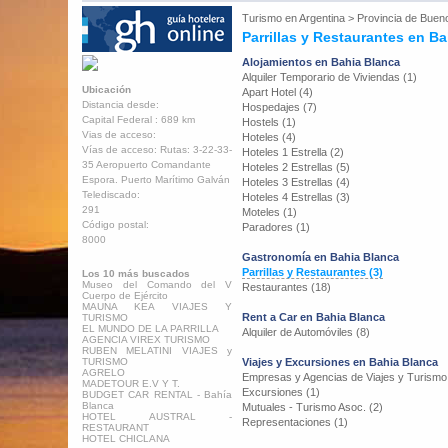
Turismo en
Argentina
>
Provincia de Buen
Parrillas y Restaurantes en B
Alojamientos en Bahia Blanca
Alquiler Temporario de Viviendas (1)
Ubicación
Apart Hotel (4)
Distancia desde:
Hospedajes (7)
Capital Federal : 689 km
Hostels (1)
Vias de acceso:
Hoteles (4)
Vías de acceso: Rutas: 3-22-33-
Hoteles 1 Estrella (2)
35 Aeropuerto Comandante
Hoteles 2 Estrellas (5)
Espora. Puerto Marítimo Galván
Hoteles 3 Estrellas (4)
Telediscado:
Hoteles 4 Estrellas (3)
291
Moteles (1)
Código postal:
Paradores (1)
8000
Gastronomía en Bahia Blanca
Parrillas y Restaurantes (3)
Los 10 más buscados
Museo del Comando del V
Restaurantes (18)
Cuerpo de Ejército
MAUNA KEA VIAJES Y
Rent a Car en Bahia Blanca
TURISMO
EL MUNDO DE LA PARRILLA
Alquiler de Automóviles (8)
AGENCIA VIREX TURISMO
RUBEN MELATINI VIAJES y
TURISMO
Viajes y Excursiones en Bahia Blanca
AGRELO
Empresas y Agencias de Viajes y Turismo
MADETOUR E.V Y T.
Excursiones (1)
BUDGET CAR RENTAL - Bahía
Blanca
Mutuales - Turismo Asoc. (2)
HOTEL AUSTRAL -
Representaciones (1)
RESTAURANT
HOTEL CHICLANA