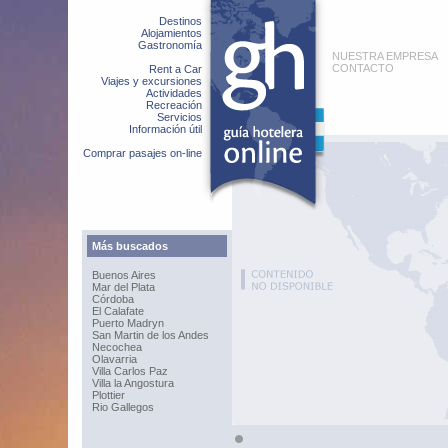
Destinos
Alojamientos
Gastronomía
NUESTRA EMPRESA
CONTACTO
Rent a Car
Viajes y excursiones
Actividades
Recreación
Servicios
Información útil
Comprar pasajes on-line
Más buscados
Buenos Aires
Mar del Plata
Córdoba
El Calafate
Puerto Madryn
San Martin de los Andes
Necochea
Olavarria
Villa Carlos Paz
Villa la Angostura
Plottier
Rio Gallegos