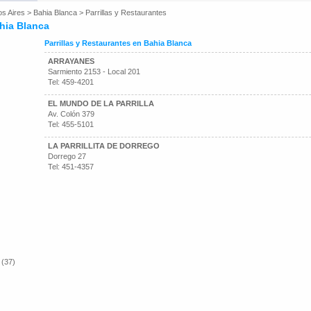
os Aires
>
Bahia Blanca
>
Parrillas y Restaurantes
ahia Blanca
Parrillas y Restaurantes en Bahia Blanca
ARRAYANES
Sarmiento 2153 - Local 201
Tel: 459-4201
EL MUNDO DE LA PARRILLA
Av. Colón 379
Tel: 455-5101
LA PARRILLITA DE DORREGO
Dorrego 27
Tel: 451-4357
 (37)