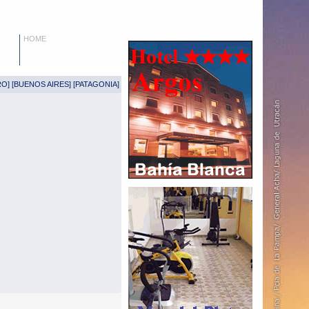
HOME
RO
] [
BUENOS AIRES
] [
PATAGONIA
]