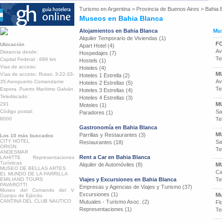
Turismo en
Argentina
>
Provincia de Buenos Aires
>
Bahia 
Museos en Bahia Blanca
Alojamientos en Bahia Blanca
Mus
Alquiler Temporario de Viviendas (1)
F
Ubicación
Apart Hotel (4)
Av
Distancia desde:
Hospedajes (7)
Te
Capital Federal : 689 km
Hostels (1)
Vias de acceso:
Hoteles (4)
M
Vías de acceso: Rutas: 3-22-33-
Hoteles 1 Estrella (2)
Av
35 Aeropuerto Comandante
Hoteles 2 Estrellas (5)
Te
Espora. Puerto Marítimo Galván
Hoteles 3 Estrellas (4)
Telediscado:
Hoteles 4 Estrellas (3)
291
M
Moteles (1)
Código postal:
Sa
Paradores (1)
8000
Te
Gastronomía en Bahia Blanca
M
Parrillas y Restaurantes (3)
Los 10 más buscados
CITY HOTEL
Sa
Restaurantes (18)
ORION
Te
ANDESMAR
Rent a Car en Bahia Blanca
LAHITTE Representaciones
Turísticas
Alquiler de Automóviles (8)
M
MUSEO DE BELLAS ARTES
Ca
EL MUNDO DE LA PARRILLA
EMILIANO TOURS
Viajes y Excursiones en Bahia Blanca
Te
PAVAROTTI
Empresas y Agencias de Viajes y Turismo (37)
Museo del Comando del V
Excursiones (1)
Mu
Cuerpo de Ejército
CANTINA DEL CLUB NAUTICO
Mutuales - Turismo Asoc. (2)
Fl
Representaciones (1)
Te