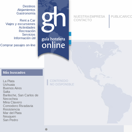
Destinos
Alojamientos
Gastronomía
NUESTRA EMPRESA
PUBLICAR/C
CONTACTO
Rent a Car
Viajes y excursiones
Actividades
Recreación
Servicios
Información útil
Comprar pasajes on-line
Más buscados
La Plata
Ushuaia
Buenos Aires
Salta
Bariloche, San Carlos de
Necochea
Mina Clavero
Comodoro Rivadavia
Resistencia
Mar del Plata
Neuquen
San Pedro