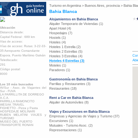
Turismo en
Argentina
>
Buenos Aires, provincia
>
Bahia Bl
Bahia Blanca
Alojamientos en Bahia Blanca
Alquiler Temporario de Viviendas (1)
Ubicación
Apart Hotel (4)
Distancia desde:
Hospedajes (7)
Capital Federal : 689 km
Hostels (1)
Vias de acceso:
Hoteles (4)
Vías de acceso: Rutas: 3-22-33-
Hoteles 1 Estrella (2)
35 Aeropuerto Comandante
Hoteles 2 Estrellas (5)
Espora. Puerto Marítimo Galván
Com
Hoteles 3 Estrellas (4)
Telediscado:
Abi
Hoteles 4 Estrellas (3)
291
Moteles (1)
Código postal:
Paradores (1)
8000
Gastronomía en Bahia Blanca
Parrillas y Restaurantes (3)
Los 10 más buscados
AVSur - Asoc. de Viajantes del
Restaurantes (18)
Sur - FUVA
LA PARRILLITA DE DORREGO
Rent a Car en Bahia Blanca
A.C.A.
PARRILLA RAMONCITO
Alquiler de Automóviles (8)
WESAK TRAVEL
FIGHETTO - Pizza y Pasta
HOSPEDAJE MOLINARI
Viajes y Excursiones en Bahia Blanca
RUBEN MELATINI VIAJES y
Empresas y Agencias de Viajes y Turismo (37)
TURISMO
Excursiones (1)
MUSEO DEL PUERTO
TRANSPORTE RONAN
Mutuales - Turismo Asoc. (2)
Representaciones (1)