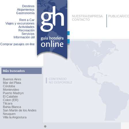
Destinos
Alojamientos
Gastronomía
NUESTRA EMPRESA
PUBLICAR/C
CONTACTO
Rent a Car
Viajes y excursiones
Actividades
Recreación
Servicios
Información útil
Comprar pasajes on-line
Más buscados
Buenos Aires
Mar del Plata
Córdoba
Montevideo
Puerto Madryn
El Calafate
Colon (ER)
Tilcara
Bahia Blanca
San Martin de los Andes
Neuquen
Villa la Angostura