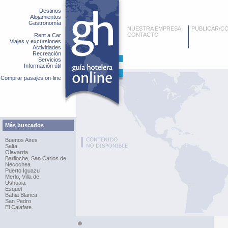
Destinos
Alojamientos
Gastronomía
NUESTRA EMPRESA
PUBLICAR/C
CONTACTO
Rent a Car
Viajes y excursiones
Actividades
Recreación
Servicios
Información útil
Comprar pasajes on-line
Más buscados
Buenos Aires
Salta
Olavarria
Bariloche, San Carlos de
Necochea
Puerto Iguazu
Merlo, Villa de
Ushuaia
Esquel
Bahia Blanca
San Pedro
El Calafate