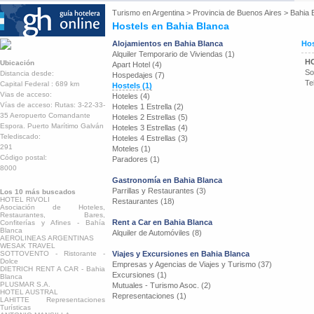
Turismo en
Argentina
>
Provincia de Buenos Aires
>
Bahia 
Hostels en Bahia Blanca
Alojamientos en Bahia Blanca
Hos
Alquiler Temporario de Viviendas (1)
H
Ubicación
Apart Hotel (4)
So
Distancia desde:
Hospedajes (7)
Te
Capital Federal : 689 km
Hostels (1)
Vias de acceso:
Hoteles (4)
Vías de acceso: Rutas: 3-22-33-
Hoteles 1 Estrella (2)
35 Aeropuerto Comandante
Hoteles 2 Estrellas (5)
Espora. Puerto Marítimo Galván
Hoteles 3 Estrellas (4)
Telediscado:
Hoteles 4 Estrellas (3)
291
Moteles (1)
Código postal:
Paradores (1)
8000
Gastronomía en Bahia Blanca
Parrillas y Restaurantes (3)
Los 10 más buscados
HOTEL RIVOLI
Restaurantes (18)
Asociación de Hoteles,
Restaurantes, Bares,
Rent a Car en Bahia Blanca
Confiterías y Afines - Bahía
Blanca
Alquiler de Automóviles (8)
AEROLINEAS ARGENTINAS
WESAK TRAVEL
SOTTOVENTO - Ristorante -
Viajes y Excursiones en Bahia Blanca
Dolce
Empresas y Agencias de Viajes y Turismo (37)
DIETRICH RENT A CAR - Bahia
Excursiones (1)
Blanca
PLUSMAR S.A.
Mutuales - Turismo Asoc. (2)
HOTEL AUSTRAL
Representaciones (1)
LAHITTE Representaciones
Turísticas