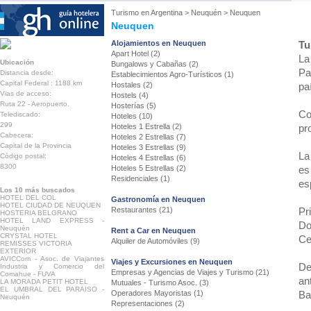
Turismo en
Argentina
>
Neuquén
>
Neuquen
Neuquen
Alojamientos en Neuquen
Tu
Apart Hotel (2)
La
Ubicación
Bungalows y Cabañas (2)
Pa
Distancia desde:
Establecimientos Agro-Turísticos (1)
Capital Federal : 1188 km
Hostales (2)
pa
Vias de acceso:
Hostels (4)
Ruta 22 - Aeropuerto.
Hosterías (5)
Co
Telediscado:
Hoteles (10)
299
Hoteles 1 Estrella (2)
pr
Cabecera:
Hoteles 2 Estrellas (7)
Capital de la Provincia
Hoteles 3 Estrellas (9)
La
Código postal:
Hoteles 4 Estrellas (6)
8300
Hoteles 5 Estrellas (2)
es
Residenciales (1)
es
Los 10 más buscados
HOTEL DEL COL
Gastronomía en Neuquen
HOTEL CIUDAD DE NEUQUEN
Restaurantes (21)
Pr
HOSTERIA BELGRANO
HOTEL LAND EXPRESS -
Do
Neuquén
Rent a Car en Neuquen
CRYSTAL HOTEL
Ce
Alquiler de Automóviles (9)
REMISSES VICTORIA
EXTERIOR
AVICCom - Asoc. de Viajantes
Viajes y Excursiones en Neuquen
De
Industria y Comercio del
Empresas y Agencias de Viajes y Turismo (21)
Comahue - FUVA
an
LA MORADA PETIT HOTEL
Mutuales - Turismo Asoc. (3)
EL UMBRAL DEL PARAISO -
Operadores Mayoristas (1)
Ba
Neuquén
Representaciones (2)