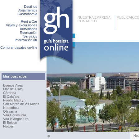
Destinos
Alojamientos
Gastronomía
NUESTRA EMPRESA
PUBLICAR/C
CONTACTO
Rent a Car
Viajes y excursiones
Actividades
Recreación
Servicios
Información útil
Comprar pasajes on-line
Más buscados
Buenos Aires
Mar del Plata
Córdoba
El Calafate
Puerto Madryn
San Martin de los Andes
Necochea
Olavarria
Villa Carlos Paz
Villa la Angostura
El Bolson
Plottier
Ne