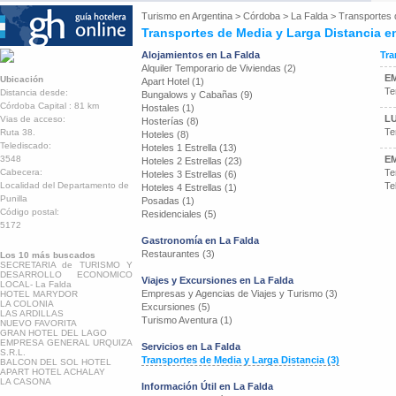
Turismo en
Argentina
>
Córdoba
>
La Falda
>
Transportes 
Transportes de Media y Larga Distancia e
Alojamientos en La Falda
Tra
Alquiler Temporario de Viviendas (2)
E
Ubicación
Apart Hotel (1)
Te
Distancia desde:
Bungalows y Cabañas (9)
Córdoba Capital : 81 km
Hostales (1)
LU
Vias de acceso:
Hosterías (8)
Te
Ruta 38.
Hoteles (8)
Telediscado:
Hoteles 1 Estrella (13)
3548
E
Hoteles 2 Estrellas (23)
Cabecera:
Te
Hoteles 3 Estrellas (6)
Localidad del Departamento de
Te
Hoteles 4 Estrellas (1)
Punilla
Posadas (1)
Código postal:
Residenciales (5)
5172
Gastronomía en La Falda
Restaurantes (3)
Los 10 más buscados
SECRETARIA de TURISMO Y
DESARROLLO ECONOMICO
Viajes y Excursiones en La Falda
LOCAL- La Falda
Empresas y Agencias de Viajes y Turismo (3)
HOTEL MARYDOR
LA COLONIA
Excursiones (5)
LAS ARDILLAS
Turismo Aventura (1)
NUEVO FAVORITA
GRAN HOTEL DEL LAGO
EMPRESA GENERAL URQUIZA
Servicios en La Falda
S.R.L.
Transportes de Media y Larga Distancia (3)
BALCON DEL SOL HOTEL
APART HOTEL ACHALAY
LA CASONA
Información Útil en La Falda