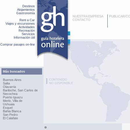
Destinos
Alojamientos
Gastronomía
NUESTRA EMPRESA
PUBLICAR/C
CONTACTO
Rent a Car
Viajes y excursiones
Actividades
Recreación
Servicios
Información útil
Comprar pasajes on-line
Más buscados
Buenos Aires
Salta
Olavarria
Bariloche, San Carlos de
Necochea
Puerto Iguazu
Merlo, Villa de
Ushuaia
Esquel
Bahia Blanca
San Pedro
El Calafate