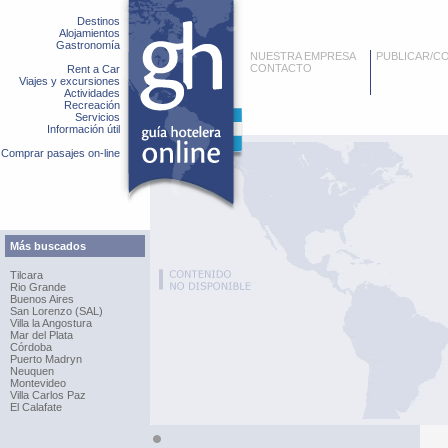
Destinos
Alojamientos
Gastronomía
NUESTRA EMPRESA
PUBLICAR/C
CONTACTO
Rent a Car
Viajes y excursiones
Actividades
Recreación
Servicios
Información útil
Comprar pasajes on-line
Más buscados
Tilcara
Rio Grande
Buenos Aires
San Lorenzo (SAL)
Villa la Angostura
Mar del Plata
Córdoba
Puerto Madryn
Neuquen
Montevideo
Villa Carlos Paz
El Calafate