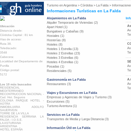
Turismo en
Argentina
>
Córdoba
>
La Falda
>
Informacione
Informaciones Turísticas en La Falda
Alojamientos en La Falda
Inf
Alquiler Temporario de Viviendas (2)
As
Ubicación
Apart Hotel (1)
Av
Distancia desde:
Bungalows y Cabañas (9)
Te
Córdoba Capital : 81 km
Hostales (1)
Vias de acceso:
Hosterías (8)
C
Ruta 38.
Hoteles (8)
Av
Telediscado:
Hoteles 1 Estrella (13)
Te
3548
Hoteles 2 Estrellas (23)
Cabecera:
Hoteles 3 Estrellas (6)
Localidad del Departamento de
S
Hoteles 4 Estrellas (1)
Punilla
Av
Posadas (1)
Código postal:
Te
Residenciales (5)
5172
A.
Gastronomía en La Falda
Av
Restaurantes (3)
Los 10 más buscados
RESIDENCIAL
Te
MEDITERRANEO
Viajes y Excursiones en La Falda
RECONTRUCCION NACIONAL -
Empresas y Agencias de Viajes y Turismo (3)
Cad. Hot. Seguros
COLONIA PARQUE HOTEL -
Excursiones (5)
AOTRA
Turismo Aventura (1)
INMOBILIARIA ADOLFO
SAUERVEIN
TORRE DE LA VILLA
Servicios en La Falda
RESIDENCIA SERRANA LA
Transportes de Media y Larga Distancia (3)
FALDA - I.O.S.E.
LA ASTURIANA
ARGENTINA
Información Útil en La Falda
HOTEL ESPAÑA