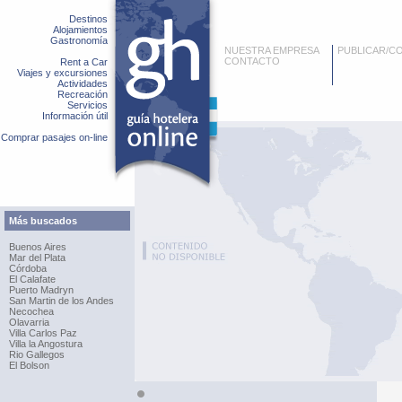
Destinos
Alojamientos
Gastronomía
NUESTRA EMPRESA
PUBLICAR/C
CONTACTO
Rent a Car
Viajes y excursiones
Actividades
Recreación
Servicios
Información útil
Comprar pasajes on-line
Más buscados
Buenos Aires
Mar del Plata
Córdoba
El Calafate
Puerto Madryn
San Martin de los Andes
Necochea
Olavarria
Villa Carlos Paz
Villa la Angostura
Rio Gallegos
El Bolson