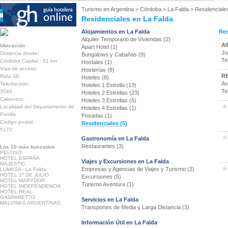
Turismo en
Argentina
>
Córdoba
>
La Falda
>
Residenciale
Residenciales en La Falda
Alojamientos en La Falda
Res
Alquiler Temporario de Viviendas (2)
AI
Ubicación
Apart Hotel (1)
Ju
Distancia desde:
Bungalows y Cabañas (9)
Te
Córdoba Capital : 81 km
Hostales (1)
Vias de acceso:
Hosterías (8)
RE
Ruta 38.
Hoteles (8)
Av
Telediscado:
Hoteles 1 Estrella (13)
Te
3548
Hoteles 2 Estrellas (23)
Cabecera:
Hoteles 3 Estrellas (6)
Localidad del Departamento de
Hoteles 4 Estrellas (1)
Punilla
Posadas (1)
Código postal:
Residenciales (5)
5172
Gastronomía en La Falda
Restaurantes (3)
Los 10 más buscados
PELOSO
HOTEL ESPAÑA
Viajes y Excursiones en La Falda
MAJESTIC
Empresas y Agencias de Viajes y Turismo (3)
LUMASA - La Falda
HOTEL 1º DE JULIO
Excursiones (5)
HOTEL MARYDOR
Turismo Aventura (1)
HOTEL INDEPENDENCIA
HOTEL REAL
GASPARETTO
Servicios en La Falda
MALVINAS ARGENTINAS
Transportes de Media y Larga Distancia (3)
Información Útil en La Falda