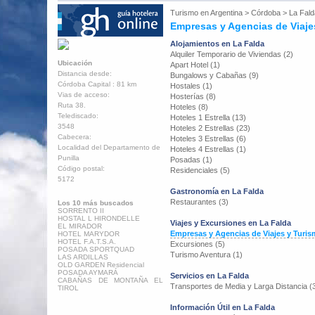
Turismo en
Argentina
>
Córdoba
>
La Fald
Empresas y Agencias de Viaje
Alojamientos en La Falda
Alquiler Temporario de Viviendas (2)
Ubicación
Apart Hotel (1)
Distancia desde:
Bungalows y Cabañas (9)
Córdoba Capital : 81 km
Hostales (1)
Vias de acceso:
Hosterías (8)
Ruta 38.
Hoteles (8)
Telediscado:
Hoteles 1 Estrella (13)
3548
Hoteles 2 Estrellas (23)
Cabecera:
Hoteles 3 Estrellas (6)
Localidad del Departamento de
Hoteles 4 Estrellas (1)
Punilla
Posadas (1)
Código postal:
Residenciales (5)
5172
Gastronomía en La Falda
Restaurantes (3)
Los 10 más buscados
SORRENTO II
HOSTAL L HIRONDELLE
Viajes y Excursiones en La Falda
EL MIRADOR
Empresas y Agencias de Viajes y Turis
HOTEL MARYDOR
HOTEL F.A.T.S.A.
Excursiones (5)
POSADA SPORTQUAD
Turismo Aventura (1)
LAS ARDILLAS
OLD GARDEN Residencial
POSADA AYMARÁ
Servicios en La Falda
CABAÑAS DE MONTAÑA EL
Transportes de Media y Larga Distancia (
TIROL
Información Útil en La Falda