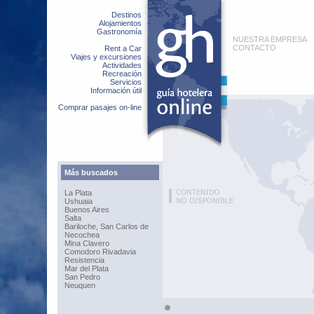
Destinos
Alojamientos
Gastronomía
NUESTRA EMPRESA
CONTACTO
Rent a Car
Viajes y excursiones
Actividades
Recreación
Servicios
Información útil
Comprar pasajes on-line
Más buscados
La Plata
Ushuaia
Buenos Aires
Salta
Bariloche, San Carlos de
Necochea
Mina Clavero
Comodoro Rivadavia
Resistencia
Mar del Plata
San Pedro
Neuquen