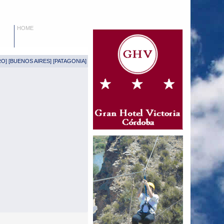
HOME
RO
] [
BUENOS AIRES
] [
PATAGONIA
]