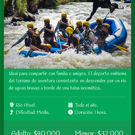
Ideal para compartir con familia o amigos. El deporte emblema
del turismo de aventura consistente en descender por un río
de aguas bravas a bordo de una balsa neumática.
Rio Atuel.
Todo el año.
Dificultad: Media.
Duración: 1 hora.
Adulto: $40.000
Menor: $32.000