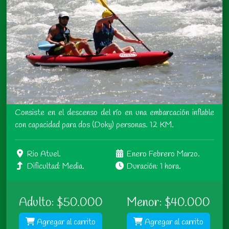
Consiste en el descenso del río en una embarcación inflable
con capacidad para dos (Doky) personas. 12 KM.
Rio Atuel.
Enero Febrero Marzo.
Dificultad: Media.
Duración: 1 hora.
Adulto: $50.000
Menor: $40.000
Agregar al carrito
Agregar al carrito