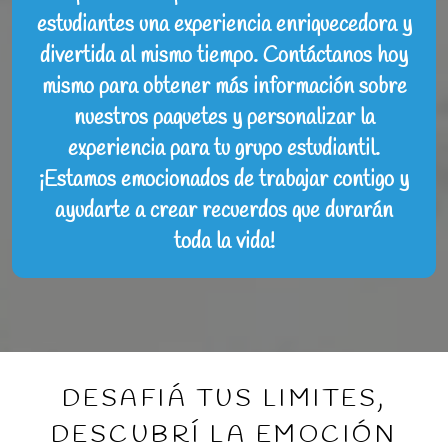
estudiantes una experiencia enriquecedora y
divertida al mismo tiempo. Contáctanos hoy
mismo para obtener más información sobre
nuestros paquetes y personalizar la
experiencia para tu grupo estudiantil.
¡Estamos emocionados de trabajar contigo y
ayudarte a crear recuerdos que durarán
toda la vida!
DESAFIÁ TUS LIMITES,
DESCUBRÍ LA EMOCIÓN