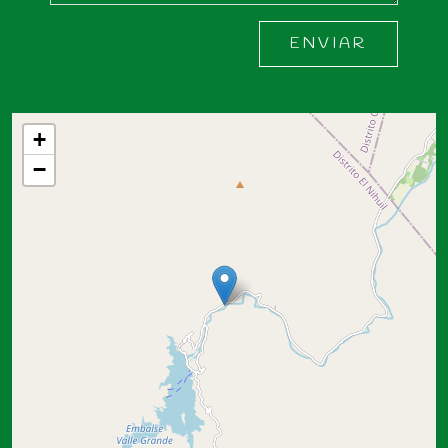
ENVIAR
+
−