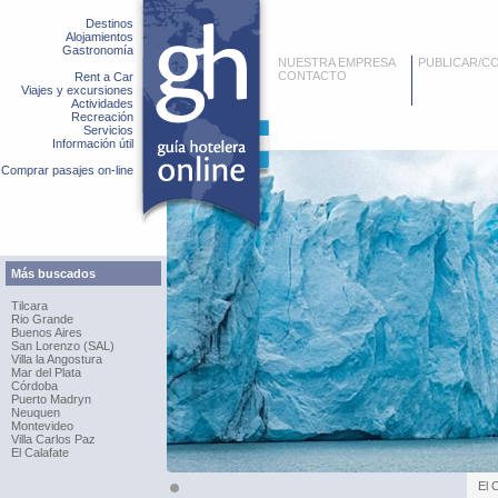
Destinos
Alojamientos
Gastronomía
NUESTRA EMPRESA
PUBLICAR/C
CONTACTO
Rent a Car
Viajes y excursiones
Actividades
Recreación
Servicios
Información útil
Comprar pasajes on-line
Más buscados
Tilcara
Rio Grande
Buenos Aires
San Lorenzo (SAL)
Villa la Angostura
Mar del Plata
Córdoba
Puerto Madryn
Neuquen
Montevideo
Villa Carlos Paz
El Calafate
El 