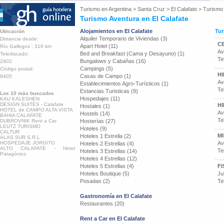
Turismo en
Argentina
>
Santa Cruz
>
El Calafate
>
Turismo
Turismo Aventura en El Calafate
Alojamientos en El Calafate
Tur
Ubicación
Alquiler Temporario de Viviendas (3)
Distancia desde:
C
Apart Hotel (11)
Río Gallegos : 316 km
Av
Bed and Breakfast (Cama y Desayuno) (1)
Telediscado:
Te
Bungalows y Cabañas (16)
2902
Campings (5)
Código postal:
HI
Casas de Campo (1)
9405
Av
Establecimientos Agro-Turísticos (1)
Te
Estancias Turisticas (9)
Los 10 más buscados
Hospedajes (11)
KAU KALESHEN
DESIGN SUITES - Calafate
H
Hostales (1)
HOTEL de CAMPO ALTA VISTA
Av
Hostels (14)
BAHIA CALAFATE
Te
DUBROVNIK Rent a Car
Hosterías (27)
LEUTZ TURISMO
Hoteles (9)
CALTUR
M
Hoteles 1 Estrella (2)
ALAS SUR S.R.L
HOSPEDAJE JORGITO
Av
Hoteles 2 Estrellas (4)
ALTO CALAFATE - Hotel
Te
Hoteles 3 Estrellas (14)
Patagónico
Hoteles 4 Estrellas (12)
Hoteles 5 Estrellas (4)
F
Hoteles Boutique (5)
Ju
Posadas (2)
Te
Gastronomía en El Calafate
Restaurantes (20)
Rent a Car en El Calafate