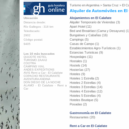
Turismo en
Argentina
>
Santa Cruz
>
El Ca
Alquiler de Automóviles en El
Alojamientos en El Calafate
Ubicación
Alquiler Temporario de Viviendas (3)
Distancia desde:
Apart Hotel (11)
Río Gallegos : 316 km
Bed and Breakfast (Cama y Desayuno) (1
Telediscado:
Bungalows y Cabañas (16)
2902
Campings (5)
Código postal:
Casas de Campo (1)
9405
Establecimientos Agro-Turísticos (1)
Estancias Turisticas (9)
Los 10 más buscados
Hospedajes (11)
QUIJOTE HOTEL
TURISMO ZAAHJ
Hostales (1)
COOTRA
Hostels (14)
CAMPING VIAL
ANDES EXPEDITIONS
Hosterías (27)
AVIS Rent a Car - El Calafate
Hoteles (9)
COPACHO RESTAURANTE
Hoteles 1 Estrella (2)
AVENTURA ANDINA
DON DIEGO DE LA NOCHE
Hoteles 2 Estrellas (4)
ALAMO - El Calafate - Rent a
Hoteles 3 Estrellas (14)
Car
Hoteles 4 Estrellas (12)
Hoteles 5 Estrellas (4)
Hoteles Boutique (5)
Posadas (2)
Gastronomía en El Calafate
Restaurantes (20)
Rent a Car en El Calafate