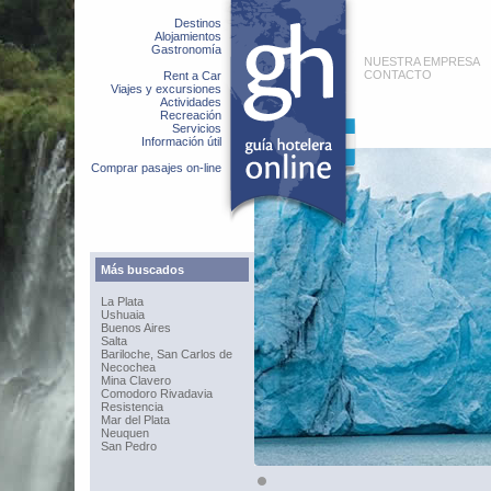
Destinos
Alojamientos
Gastronomía
NUESTRA EMPRESA
CONTACTO
Rent a Car
Viajes y excursiones
Actividades
Recreación
Servicios
Información útil
Comprar pasajes on-line
Más buscados
La Plata
Ushuaia
Buenos Aires
Salta
Bariloche, San Carlos de
Necochea
Mina Clavero
Comodoro Rivadavia
Resistencia
Mar del Plata
Neuquen
San Pedro