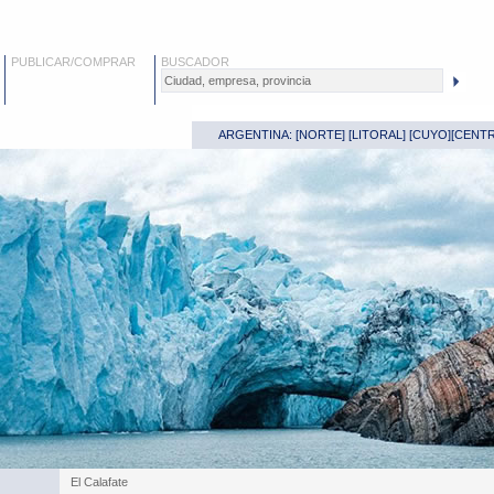
PUBLICAR/COMPRAR
BUSCADOR
ARGENTINA: [
NORTE
] [
LITORAL
] [
CUYO
][
CENT
El Calafate