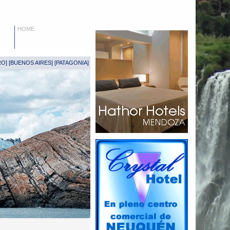
HOME
RO
] [
BUENOS AIRES
] [
PATAGONIA
]