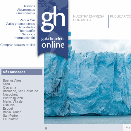
Destinos
Alojamientos
Gastronomía
NUESTRA EMPRESA
PUBLICAR/C
CONTACTO
Rent a Car
Viajes y excursiones
Actividades
Recreación
Servicios
Información útil
Comprar pasajes on-line
Más buscados
Buenos Aires
Salta
Olavarria
Bariloche, San Carlos de
Necochea
Puerto Iguazu
Merlo, Villa de
Ushuaia
Esquel
Bahia Blanca
San Pedro
El Calafate
El 