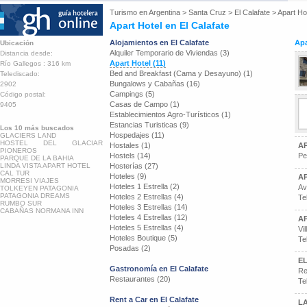
Turismo en
Argentina
>
Santa Cruz
>
El Calafate
>
Apart Ho
Apart Hotel en El Calafate
Alojamientos en El Calafate
Apa
Ubicación
Alquiler Temporario de Viviendas (3)
Distancia desde:
Apart Hotel (11)
Río Gallegos : 316 km
Bed and Breakfast (Cama y Desayuno) (1)
Telediscado:
Bungalows y Cabañas (16)
2902
Campings (5)
Código postal:
Casas de Campo (1)
9405
Establecimientos Agro-Turísticos (1)
Estancias Turisticas (9)
Los 10 más buscados
Hospedajes (11)
GLACIERS LAND
HOSTEL DEL GLACIAR
Hostales (1)
A
PIONEROS
Hostels (14)
Pe
PARQUE DE LA BAHIA
LINDA VISTA APART HOTEL
Hosterías (27)
CAL TUR
Hoteles (9)
A
MORRESI VIAJES
Hoteles 1 Estrella (2)
Av
TOLKEYEN PATAGONIA
PATAGONIA DREAMS
Hoteles 2 Estrellas (4)
Te
RUMBO SUR
Hoteles 3 Estrellas (14)
CABAÑAS NORMANA INN
Hoteles 4 Estrellas (12)
A
Hoteles 5 Estrellas (4)
Vi
Hoteles Boutique (5)
Te
Posadas (2)
EL
Gastronomía en El Calafate
Re
Restaurantes (20)
Te
Rent a Car en El Calafate
L