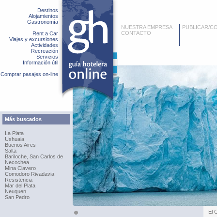
Destinos
Alojamientos
Gastronomía
NUESTRA EMPRESA
PUBLICAR/C
CONTACTO
Rent a Car
Viajes y excursiones
Actividades
Recreación
Servicios
Información útil
Comprar pasajes on-line
Más buscados
La Plata
Ushuaia
Buenos Aires
Salta
Bariloche, San Carlos de
Necochea
Mina Clavero
Comodoro Rivadavia
Resistencia
Mar del Plata
Neuquen
San Pedro
El 