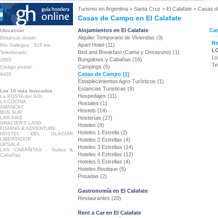
Turismo en
Argentina
>
Santa Cruz
>
El Calafate
>
Casas 
Casas de Campo en El Calafate
Alojamientos en El Calafate
Cas
Ubicación
Alquiler Temporario de Viviendas (3)
Distancia desde:
Re
Apart Hotel (11)
Río Gallegos : 316 km
LO
Bed and Breakfast (Cama y Desayuno) (1)
Telediscado:
Lo
Bungalows y Cabañas (16)
2902
Te
Campings (5)
Código postal:
Casas de Campo (1)
9405
Establecimientos Agro-Turísticos (1)
Estancias Turisticas (9)
Los 10 más buscados
Hospedajes (11)
La POSTA del SOL
LA COCINA
Hostales (1)
AMANCAY
Hostels (14)
BUS SUR
LAR-AIKE
Hosterías (27)
GRACIER'S LAND
Hoteles (9)
FISHING & ADVENTURE
Hoteles 1 Estrella (2)
HOSTEL DEL GLACIAR
LIBERTADOR
Hoteles 2 Estrellas (4)
UPSALA
Hoteles 3 Estrellas (14)
LAS CABAÑITAS - Suites &
Hoteles 4 Estrellas (12)
Cabañas
Hoteles 5 Estrellas (4)
Hoteles Boutique (5)
Posadas (2)
Gastronomía en El Calafate
Restaurantes (20)
Rent a Car en El Calafate