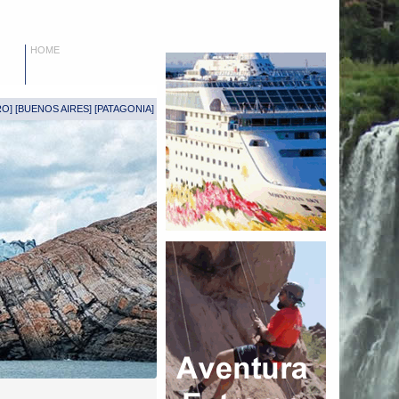
HOME
RO
] [
BUENOS AIRES
] [
PATAGONIA
]