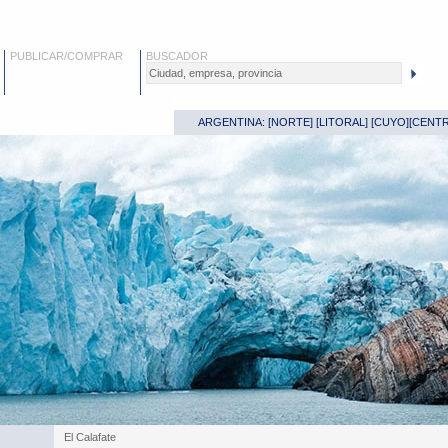
PUBLICAR/COMPRAR
BUSCADOR
ARGENTINA: [
NORTE
] [
LITORAL
] [
CUYO
][
CENT
El Calafate