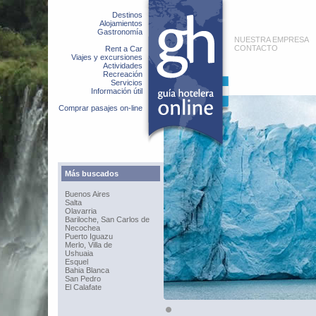
Destinos
Alojamientos
Gastronomía
NUESTRA EMPRESA
CONTACTO
Rent a Car
Viajes y excursiones
Actividades
Recreación
Servicios
Información útil
Comprar pasajes on-line
Más buscados
Buenos Aires
Salta
Olavarria
Bariloche, San Carlos de
Necochea
Puerto Iguazu
Merlo, Villa de
Ushuaia
Esquel
Bahia Blanca
San Pedro
El Calafate