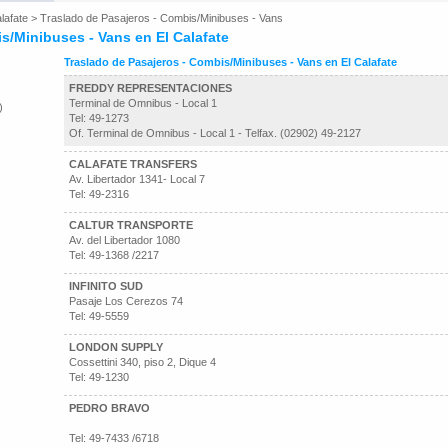
lafate
>
Traslado de Pasajeros - Combis/Minibuses - Vans
s/Minibuses - Vans en El Calafate
Traslado de Pasajeros - Combis/Minibuses - Vans en El Calafate
FREDDY REPRESENTACIONES
Terminal de Omnibus - Local 1
)
Tel: 49-1273
Of. Terminal de Omnibus - Local 1 - Telfax. (02902) 49-2127
CALAFATE TRANSFERS
Av. Libertador 1341- Local 7
Tel: 49-2316
CALTUR TRANSPORTE
Av. del Libertador 1080
Tel: 49-1368 /2217
INFINITO SUD
Pasaje Los Cerezos 74
Tel: 49-5559
LONDON SUPPLY
Cossettini 340, piso 2, Dique 4
Tel: 49-1230
PEDRO BRAVO
Tel: 49-7433 /6718