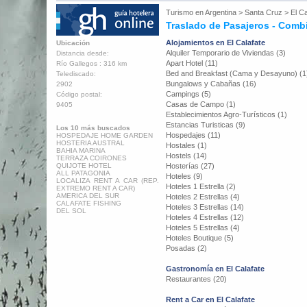
Turismo en
Argentina
>
Santa Cruz
>
El Ca
Traslado de Pasajeros - Combi
Alojamientos en El Calafate
Ubicación
Alquiler Temporario de Viviendas (3)
Distancia desde:
Apart Hotel (11)
Río Gallegos : 316 km
Bed and Breakfast (Cama y Desayuno) (1
Telediscado:
Bungalows y Cabañas (16)
2902
Campings (5)
Código postal:
Casas de Campo (1)
9405
Establecimientos Agro-Turísticos (1)
Estancias Turisticas (9)
Los 10 más buscados
Hospedajes (11)
HOSPEDAJE HOME GARDEN
HOSTERIA AUSTRAL
Hostales (1)
BAHIA MARINA
Hostels (14)
TERRAZA COIRONES
QUIJOTE HOTEL
Hosterías (27)
ALL PATAGONIA
Hoteles (9)
LOCALIZA RENT A CAR (REP.
Hoteles 1 Estrella (2)
EXTREMO RENT A CAR)
AMERICA DEL SUR
Hoteles 2 Estrellas (4)
CALAFATE FISHING
Hoteles 3 Estrellas (14)
DEL SOL
Hoteles 4 Estrellas (12)
Hoteles 5 Estrellas (4)
Hoteles Boutique (5)
Posadas (2)
Gastronomía en El Calafate
Restaurantes (20)
Rent a Car en El Calafate