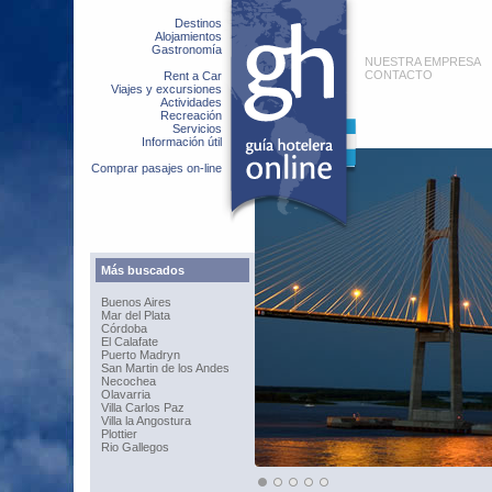
Destinos
Alojamientos
Gastronomía
NUESTRA EMPRESA
CONTACTO
Rent a Car
Viajes y excursiones
Actividades
Recreación
Servicios
Información útil
Comprar pasajes on-line
Más buscados
Buenos Aires
Mar del Plata
Córdoba
El Calafate
Puerto Madryn
San Martin de los Andes
Necochea
Olavarria
Villa Carlos Paz
Villa la Angostura
Plottier
Rio Gallegos