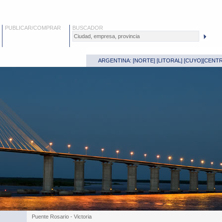
PUBLICAR/COMPRAR
BUSCADOR
ARGENTINA: [
NORTE
] [
LITORAL
] [
CUYO
][
CENT
Puente Rosario - Victoria