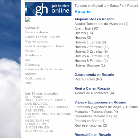
Turismo en
Argentina
>
Santa Fe
>
Rosari
Rosario
Alojamientos en Rosario
Alquiler Temporario de Viviendas (4)
Ubicación
Apart Hotel (10)
Distancia desde:
Hostels (15)
Capital Federal : 300 km
Hoteles (3)
Vias de acceso:
Hoteles 1 Estrella (2)
Ruta 9 - Aeropuerto - Puerto
Hoteles 2 Estrellas (12)
Fluvial.
Hoteles 3 Estrellas (9)
Telediscado:
Hoteles 4 Estrellas (11)
341
Hoteles 5 Estrellas (2)
Cabecera:
Hoteles Boutique (1)
Cabecera del Dpto. de su
nombre
Gastronomía en Rosario
Código postal:
Restaurantes (67)
2000
Rent a Car en Rosario
Alquiler de Automóviles (4)
Los 10 más buscados
MILENARIA
TRASLADOS EXCLUSIVOS
Viajes y Excursiones en Rosario
DON EDUARDO
Empresas y Agencias de Viajes y Turismo
SEYTUR VIAJES Y TURISMO
A&B HOSTEL
Mutuales - Turismo Asoc. (4)
AMERIAN PUERTO ROSARIO
Operadores Mayoristas (30)
HOTEL
NEGO TURISMO
Paseos en Barco (1)
ROSARIO INN
Representaciones (2)
SUAJILI VIAJES
ISLA VERDE CLUB
Recreación en Rosario