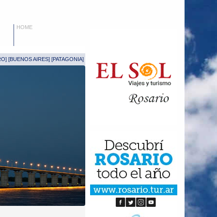
HOME
RO
] [
BUENOS AIRES
] [
PATAGONIA
]