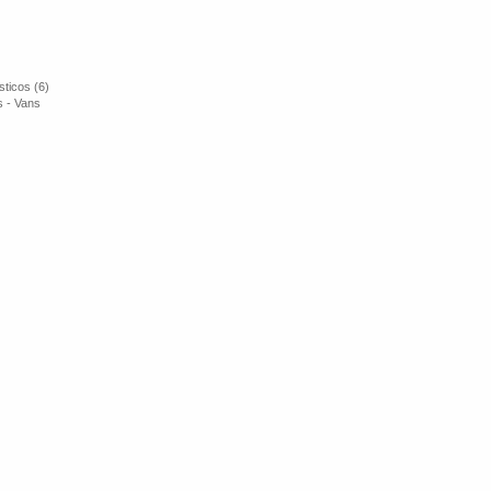
ticos (6)
s - Vans