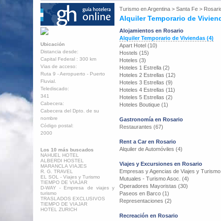
Turismo en
Argentina
>
Santa Fe
>
Rosari
Alquiler Temporario de Vivien
Alojamientos en Rosario
Alquiler Temporario de Viviendas (4)
Ubicación
Apart Hotel (10)
Distancia desde:
Hostels (15)
Capital Federal : 300 km
Hoteles (3)
Vias de acceso:
Hoteles 1 Estrella (2)
Ruta 9 - Aeropuerto - Puerto
Hoteles 2 Estrellas (12)
Fluvial.
Hoteles 3 Estrellas (9)
Telediscado:
Hoteles 4 Estrellas (11)
341
Hoteles 5 Estrellas (2)
Cabecera:
Hoteles Boutique (1)
Cabecera del Dpto. de su
nombre
Gastronomía en Rosario
Código postal:
Restaurantes (67)
2000
Rent a Car en Rosario
Alquiler de Automóviles (4)
Los 10 más buscados
NAHUEL HOTEL
ALBERDI HOSTEL
Viajes y Excursiones en Rosario
MARANCLA VIAJES
Empresas y Agencias de Viajes y Turismo
R. G. TRAVEL
EL SOL - Viajes y Turismo
Mutuales - Turismo Asoc. (4)
TIEMPO DE VIAJAR
Operadores Mayoristas (30)
D-WAY - Empresa de viajes y
turismo
Paseos en Barco (1)
TRASLADOS EXCLUSIVOS
Representaciones (2)
TIEMPO DE VIAJAR
HOTEL ZURICH
Recreación en Rosario