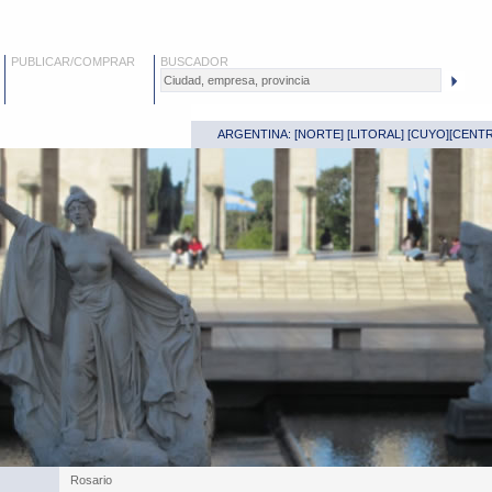
PUBLICAR/COMPRAR
BUSCADOR
ARGENTINA: [
NORTE
] [
LITORAL
] [
CUYO
][
CENT
Rosario