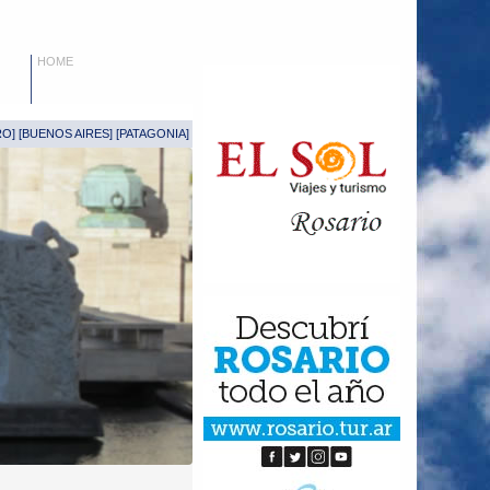
HOME
RO
] [
BUENOS AIRES
] [
PATAGONIA
]