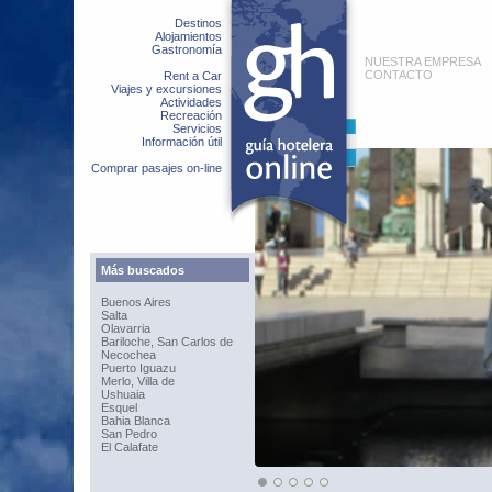
Destinos
Alojamientos
Gastronomía
NUESTRA EMPRESA
CONTACTO
Rent a Car
Viajes y excursiones
Actividades
Recreación
Servicios
Información útil
Comprar pasajes on-line
Más buscados
Buenos Aires
Salta
Olavarria
Bariloche, San Carlos de
Necochea
Puerto Iguazu
Merlo, Villa de
Ushuaia
Esquel
Bahia Blanca
San Pedro
El Calafate