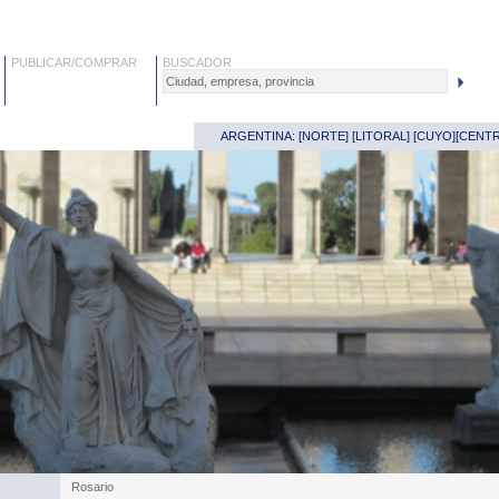
PUBLICAR/COMPRAR
BUSCADOR
ARGENTINA: [
NORTE
] [
LITORAL
] [
CUYO
][
CENT
Rosario