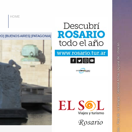
HOME
RO
] [
BUENOS AIRES
] [
PATAGONIA
]