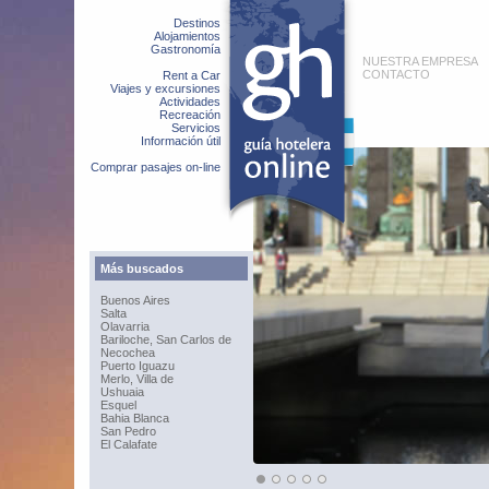
Destinos
Alojamientos
Gastronomía
NUESTRA EMPRESA
CONTACTO
Rent a Car
Viajes y excursiones
Actividades
Recreación
Servicios
Información útil
Comprar pasajes on-line
Más buscados
Buenos Aires
Salta
Olavarria
Bariloche, San Carlos de
Necochea
Puerto Iguazu
Merlo, Villa de
Ushuaia
Esquel
Bahia Blanca
San Pedro
El Calafate