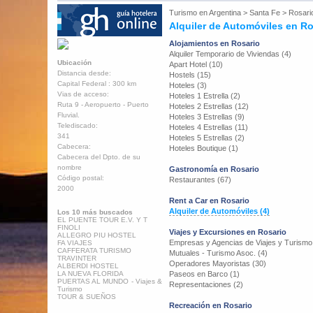
Turismo en
Argentina
>
Santa Fe
>
Rosari
Alquiler de Automóviles en Ro
Alojamientos en Rosario
Alquiler Temporario de Viviendas (4)
Ubicación
Apart Hotel (10)
Distancia desde:
Hostels (15)
Capital Federal : 300 km
Hoteles (3)
Vias de acceso:
Hoteles 1 Estrella (2)
Ruta 9 - Aeropuerto - Puerto
Hoteles 2 Estrellas (12)
Fluvial.
Hoteles 3 Estrellas (9)
Telediscado:
Hoteles 4 Estrellas (11)
341
Hoteles 5 Estrellas (2)
Cabecera:
Hoteles Boutique (1)
Cabecera del Dpto. de su
nombre
Gastronomía en Rosario
Código postal:
Restaurantes (67)
2000
Rent a Car en Rosario
Alquiler de Automóviles (4)
Los 10 más buscados
EL PUENTE TOUR E.V. Y T
FINOLI
Viajes y Excursiones en Rosario
ALLEGRO PIU HOSTEL
Empresas y Agencias de Viajes y Turismo
FA VIAJES
CAFFERATA TURISMO
Mutuales - Turismo Asoc. (4)
TRAVINTER
Operadores Mayoristas (30)
ALBERDI HOSTEL
LA NUEVA FLORIDA
Paseos en Barco (1)
PUERTAS AL MUNDO - Viajes &
Representaciones (2)
Turismo
TOUR & SUEÑOS
Recreación en Rosario