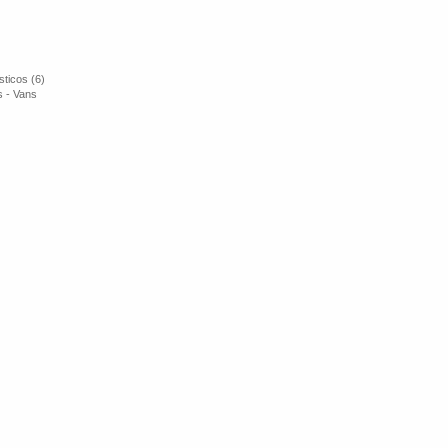
ticos (6)
s - Vans