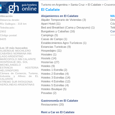
Turismo en
Argentina
>
Santa Cruz
>
El Calafate
>
Crucero
El Calafate
Alojamientos en El Calafate
MA
Ubicación
Alquiler Temporario de Viviendas (3)
Dir
Distancia desde:
Apart Hotel (11)
Cód
Río Gallegos : 316 km
Bed and Breakfast (Cama y Desayuno) (1)
Tel
Telediscado:
Bungalows y Cabañas (16)
Con
2902
Campings (5)
Código postal:
Casas de Campo (1)
9405
Establecimientos Agro-Turísticos (1)
Estancias Turisticas (9)
Los 10 más buscados
Hospedajes (11)
ALBERGUE MOCHILERO
CABAÑAS NORMANA INN
Hostales (1)
LAGO ARGENTINO
Hostels (14)
MARCOPOLO INN CALAFATE
HOSPEDAJE DEL SOL
Hosterías (27)
MICHELANGELO
Hoteles (9)
ESTANCIA HOSTERIA
Hoteles 1 Estrella (2)
HELSINGFORS
Cámara de Comercio, Turismo,
Hoteles 2 Estrellas (4)
Industria y Afines de EL
Hoteles 3 Estrellas (14)
CALAFATE
Hoteles 4 Estrellas (12)
XTREMO SUR PATAGONIA
AEROLINEAS ARGENTINAS
Hoteles 5 Estrellas (4)
Hoteles Boutique (5)
Posadas (2)
Gastronomía en El Calafate
Restaurantes (20)
Rent a Car en El Calafate