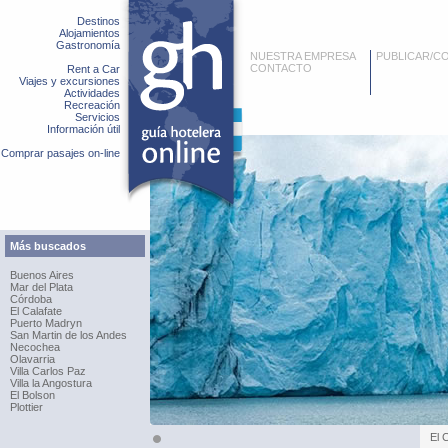
Destinos
Alojamientos
Gastronomía
NUESTRA EMPRESA
PUBLICAR/C
CONTACTO
Rent a Car
Viajes y excursiones
Actividades
Recreación
Servicios
Información útil
Comprar pasajes on-line
Más buscados
Buenos Aires
Mar del Plata
Córdoba
El Calafate
Puerto Madryn
San Martin de los Andes
Necochea
Olavarria
Villa Carlos Paz
Villa la Angostura
El Bolson
Plottier
El 