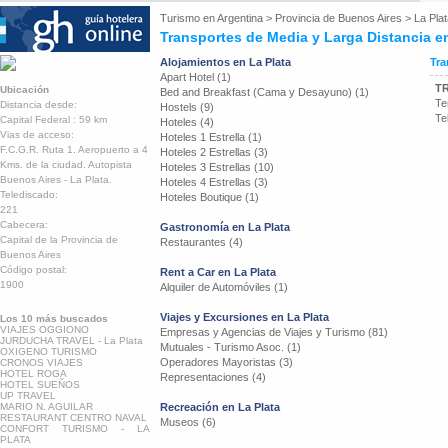
Turismo en
Argentina
>
Provincia de Buenos Aires
>
La Pla
Transportes de Media y Larga Distancia en
Alojamientos en La Plata
Tra
Apart Hotel (1)
T
Ubicación
Bed and Breakfast (Cama y Desayuno) (1)
Te
Distancia desde:
Hostels (9)
Te
Capital Federal : 59 km
Hoteles (4)
Vias de acceso:
Hoteles 1 Estrella (1)
F.C.G.R. Ruta 1. Aeropuerto a 4
Hoteles 2 Estrellas (3)
Kms. de la ciudad. Autopista
Hoteles 3 Estrellas (10)
Buenos Aires - La Plata.
Hoteles 4 Estrellas (3)
Telediscado:
Hoteles Boutique (1)
221
Cabecera:
Gastronomía en La Plata
Capital de la Provincia de
Restaurantes (4)
Buenos Aires
Código postal:
Rent a Car en La Plata
1900
Alquiler de Automóviles (1)
Viajes y Excursiones en La Plata
Los 10 más buscados
VIAJES OGGIONO
Empresas y Agencias de Viajes y Turismo (81)
JURDUCHA TRAVEL - La Plata
Mutuales - Turismo Asoc. (1)
OXIGENO TURISMO
Operadores Mayoristas (3)
CRONOS VIAJES
HOTEL ROGA
Representaciones (4)
HOTEL SUEÑOS
UP TRAVEL
MARIO N. AGUILAR
Recreación en La Plata
RESTAURANT CENTRO NAVAL
Museos (6)
CONFORT TURISMO - LA
PLATA