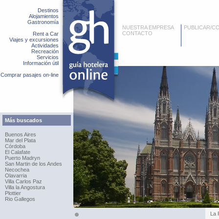
Destinos
Alojamientos
Gastronomía
NUESTRA EMPRESA
PUBLICAR/C
CONTACTO
Rent a Car
Viajes y excursiones
Actividades
Recreación
Servicios
Información útil
Comprar pasajes on-line
Más buscados
Buenos Aires
Mar del Plata
Córdoba
El Calafate
Puerto Madryn
San Martin de los Andes
Necochea
Olavarria
Villa Carlos Paz
Villa la Angostura
Plottier
Rio Gallegos
La 