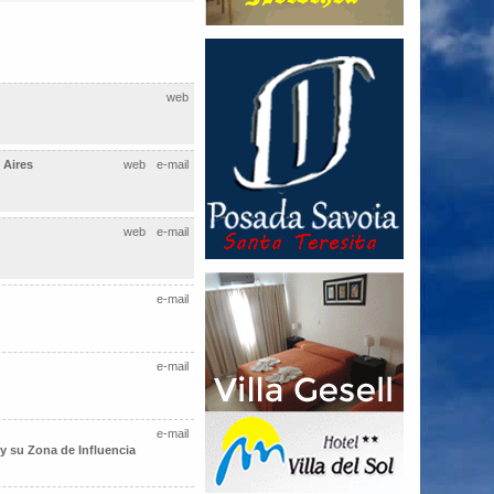
web
Aires
web
e-mail
web
e-mail
e-mail
e-mail
e-mail
y su Zona de Influencia