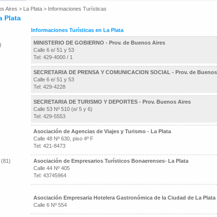
os Aires
>
La Plata
>
Informaciones Turísticas
a Plata
Informaciones Turísticas en La Plata
MINISTERIO DE GOBIERNO - Prov. de Buenos Aires
)
Calle 6 e/ 51 y 53
Tel: 429-4000 / 1
SECRETARIA DE PRENSA Y COMUNICACION SOCIAL - Prov. de Buenos 
Calle 6 e/ 51 y 53
Tel: 429-4228
SECRETARIA DE TURISMO Y DEPORTES - Prov. Buenos Aires
Calle 53 Nº 510 (e/ 5 y 6)
Tel: 429-5553
Asociación de Agencias de Viajes y Turismo - La Plata
Calle 48 Nº 630, piso 4º F
Tel: 421-8473
 (81)
Asociación de Empresarios Turísticos Bonaerenses- La Plata
Calle 44 Nº 405
Tel: 43745964
Asociación Empresaria Hotelera Gastronómica de la Ciudad de La Plata 
Calle 6 Nº 554