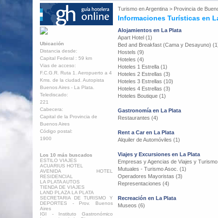
Turismo en
Argentina
>
Provincia de Buen
Informaciones Turísticas en L
Alojamientos en La Plata
Apart Hotel (1)
Ubicación
Bed and Breakfast (Cama y Desayuno) (1
Distancia desde:
Hostels (9)
Capital Federal : 59 km
Hoteles (4)
Vias de acceso:
Hoteles 1 Estrella (1)
F.C.G.R. Ruta 1. Aeropuerto a 4
Hoteles 2 Estrellas (3)
Kms. de la ciudad. Autopista
Hoteles 3 Estrellas (10)
Buenos Aires - La Plata.
Hoteles 4 Estrellas (3)
Telediscado:
Hoteles Boutique (1)
221
Cabecera:
Gastronomía en La Plata
Capital de la Provincia de
Restaurantes (4)
Buenos Aires
Código postal:
Rent a Car en La Plata
1900
Alquiler de Automóviles (1)
Viajes y Excursiones en La Plata
Los 10 más buscados
ESTILO VIAJES
Empresas y Agencias de Viajes y Turismo
ACUARIUS HOTEL
Mutuales - Turismo Asoc. (1)
AVENIDA HOTEL
Operadores Mayoristas (3)
RESIDENCIAL
LA PLATA AUTOS
Representaciones (4)
TIENDA DE VIAJES
LAND PLAZA LA PLATA
SECRETARIA DE TURISMO Y
Recreación en La Plata
DEPORTES - Prov. Buenos
Museos (6)
Aires
IGI - Instituto Gastronómico