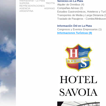
Internacional - La Plata
Servicios en La Plata
SUPERA TROTTA
Alquiler de Omnibus (4)
REPRESENTACIONES
Compañias Aéreas (2)
AGENCIA HISPANO
ARGENTINA
Estudios Gastronómicos, Hoteleros y Turís
Transportes de Media y Larga Distancia (
Traslado de Pasajeros - Combis/Minibuses
Información Útil en La Plata
Congresos y Eventos Empresarios (1)
Informaciones Turísticas (8)