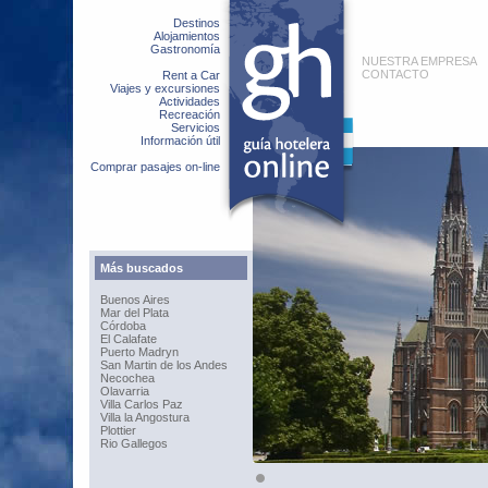
Destinos
Alojamientos
Gastronomía
NUESTRA EMPRESA
CONTACTO
Rent a Car
Viajes y excursiones
Actividades
Recreación
Servicios
Información útil
Comprar pasajes on-line
Más buscados
Buenos Aires
Mar del Plata
Córdoba
El Calafate
Puerto Madryn
San Martin de los Andes
Necochea
Olavarria
Villa Carlos Paz
Villa la Angostura
Plottier
Rio Gallegos