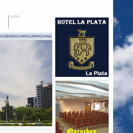
HOME
RO
] [
BUENOS AIRES
] [
PATAGONIA
]