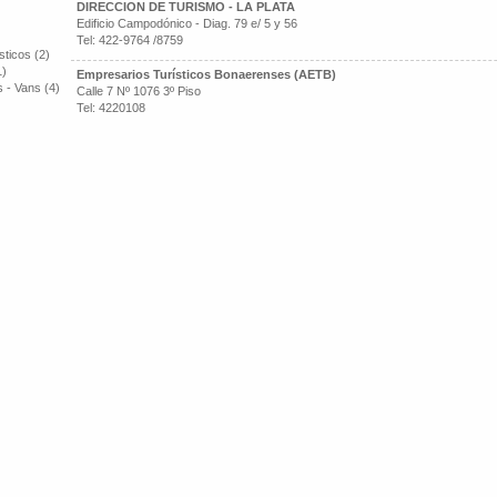
DIRECCION DE TURISMO - LA PLATA
Edificio Campodónico - Diag. 79 e/ 5 y 56
Tel: 422-9764 /8759
ticos (2)
1)
Empresarios Turísticos Bonaerenses (AETB)
 - Vans (4)
Calle 7 Nº 1076 3º Piso
Tel: 4220108