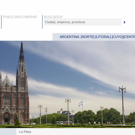
PUBLICAR/COMPRAR
BUSCADOR
ARGENTINA: [
NORTE
] [
LITORAL
] [
CUYO
][
CENT
La Plata