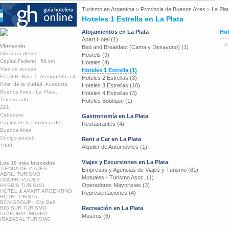
Turismo en
Argentina
>
Provincia de Buenos Aires
>
La Pla
Hoteles 1 Estrella en La Plata
Alojamientos en La Plata
Hot
Apart Hotel (1)
Ubicación
Bed and Breakfast (Cama y Desayuno) (1)
Distancia desde:
Hostels (9)
Capital Federal : 59 km
Hoteles (4)
Vias de acceso:
Hoteles 1 Estrella (1)
F.C.G.R. Ruta 1. Aeropuerto a 4
Hoteles 2 Estrellas (3)
Kms. de la ciudad. Autopista
Hoteles 3 Estrellas (10)
Buenos Aires - La Plata.
Hoteles 4 Estrellas (3)
Telediscado:
Hoteles Boutique (1)
221
Cabecera:
Gastronomía en La Plata
Capital de la Provincia de
Restaurantes (4)
Buenos Aires
Código postal:
Rent a Car en La Plata
1900
Alquiler de Automóviles (1)
Viajes y Excursiones en La Plata
Los 10 más buscados
TIENDA DE VIAJES
Empresas y Agencias de Viajes y Turismo (81)
ABRIL TURISMO
Mutuales - Turismo Asoc. (1)
ONOFRI VIAJES
Operadores Mayoristas (3)
HYBRIS TURISMO
HOTEL & APART ARGENTINO
Representaciones (4)
HOTEL CRISTAL
BCN GROUP - City Bell
BIG SUR TURISMO
Recreación en La Plata
CATEDRAL MUSEO
Museos (6)
IRAZABAL TURISMO