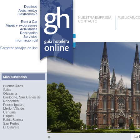
Destinos
Alojamientos
Gastronomía
NUESTRA EMPRESA
PUBLICAR/C
CONTACTO
Rent a Car
Viajes y excursiones
Actividades
Recreación
Servicios
Información útil
Comprar pasajes on-line
Más buscados
Buenos Aires
Salta
Olavarria
Bariloche, San Carlos de
Necochea
Puerto Iguazu
Merlo, Villa de
Ushuaia
Esquel
Bahia Blanca
San Pedro
El Calafate
La 