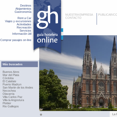
Destinos
Alojamientos
Gastronomía
NUESTRA EMPRESA
PUBLICAR/C
CONTACTO
Rent a Car
Viajes y excursiones
Actividades
Recreación
Servicios
Información útil
Comprar pasajes on-line
Más buscados
Buenos Aires
Mar del Plata
Córdoba
El Calafate
Puerto Madryn
San Martin de los Andes
Necochea
Olavarria
Villa Carlos Paz
Villa la Angostura
Plottier
Rio Gallegos
La 