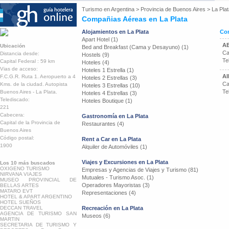
Turismo en
Argentina
>
Provincia de Buenos Aires
>
La Pla
Compañias Aéreas en La Plata
Alojamientos en La Plata
Com
Apart Hotel (1)
A
Ubicación
Bed and Breakfast (Cama y Desayuno) (1)
Ca
Distancia desde:
Hostels (9)
Te
Capital Federal : 59 km
Hoteles (4)
Vias de acceso:
Hoteles 1 Estrella (1)
A
F.C.G.R. Ruta 1. Aeropuerto a 4
Hoteles 2 Estrellas (3)
Ca
Kms. de la ciudad. Autopista
Hoteles 3 Estrellas (10)
Te
Buenos Aires - La Plata.
Hoteles 4 Estrellas (3)
Telediscado:
Hoteles Boutique (1)
221
Cabecera:
Gastronomía en La Plata
Capital de la Provincia de
Restaurantes (4)
Buenos Aires
Código postal:
Rent a Car en La Plata
1900
Alquiler de Automóviles (1)
Viajes y Excursiones en La Plata
Los 10 más buscados
OXIGENO TURISMO
Empresas y Agencias de Viajes y Turismo (81)
NIRVANA VIAJES
Mutuales - Turismo Asoc. (1)
MUSEO PROVINCIAL DE
Operadores Mayoristas (3)
BELLAS ARTES
MATARO EVT
Representaciones (4)
HOTEL & APART ARGENTINO
HOTEL SUEÑOS
DECCAN TRAVEL
Recreación en La Plata
AGENCIA DE TURISMO SAN
Museos (6)
MARTIN
SECRETARIA DE TURISMO Y